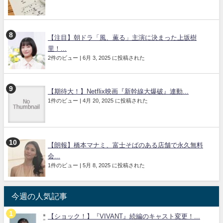
【注目】朝ドラ「風、薫る」主演に決まった上坂樹
里！...
2件のビュー
|
6月 3, 2025 に投稿された
【期待大！】Netflix映画『新幹線大爆破』連動...
1件のビュー
|
4月 20, 2025 に投稿された
【朗報】橋本マナミ、富士そばのある店舗で永久無料
会...
1件のビュー
|
5月 8, 2025 に投稿された
今週の人気記事
【ショック！】『VIVANT』続編のキャスト変更！...