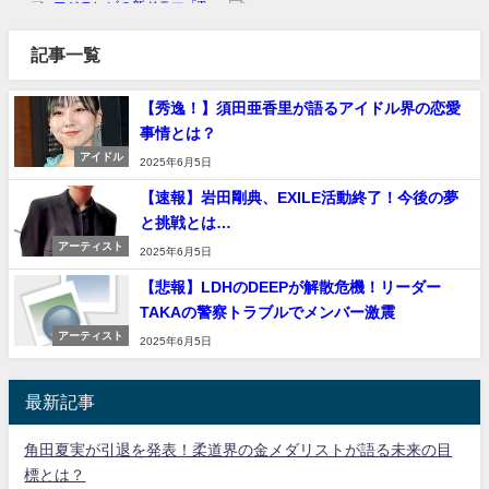
記事一覧
【秀逸！】須田亜香里が語るアイドル界の恋愛
事情とは？
アイドル
2025年6月5日
【速報】岩田剛典、EXILE活動終了！今後の夢
と挑戦とは…
アーティスト
2025年6月5日
【悲報】LDHのDEEPが解散危機！リーダー
TAKAの警察トラブルでメンバー激震
アーティスト
2025年6月5日
最新記事
角田夏実が引退を発表！柔道界の金メダリストが語る未来の目
標とは？