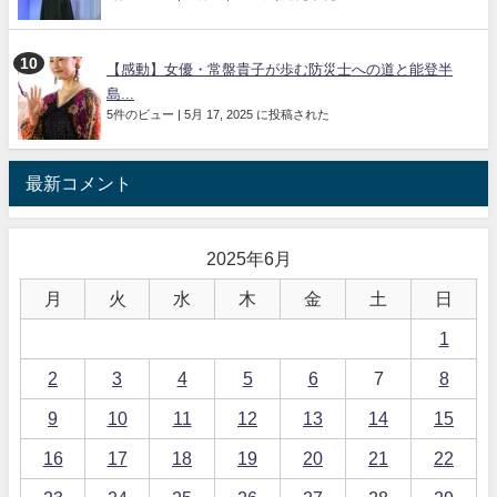
【感動】女優・常盤貴子が歩む防災士への道と能登半
島...
5件のビュー
|
5月 17, 2025 に投稿された
最新コメント
2025年6月
月
火
水
木
金
土
日
1
2
3
4
5
6
7
8
9
10
11
12
13
14
15
16
17
18
19
20
21
22