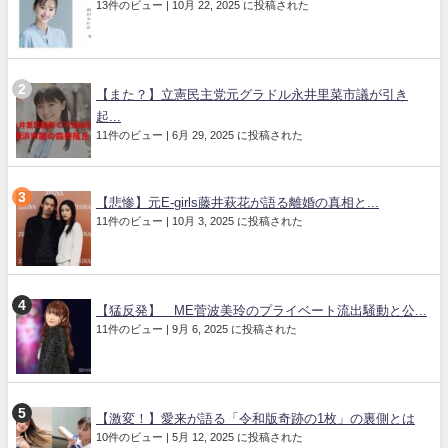
13件のビュー
|
10月 22, 2025 に投稿された
【また？】立憲民主党元グラドル永井里菜市議が引き
起...
11件のビュー
|
6月 29, 2025 に投稿された
【悲惨】元E-girls藤井萩花が語る離婚の真相と...
11件のビュー
|
10月 3, 2025 に投稿された
【猛反発】≠ME菅波美玲のプライベート流出騒動と公...
11件のビュー
|
9月 6, 2025 に投稿された
【激変！】愛来が語る「令和版奇跡の1枚」の裏側とは
10件のビュー
|
5月 12, 2025 に投稿された