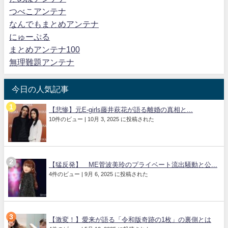
つべこアンテナ
なんでもまとめアンテナ
にゅーぷる
まとめアンテナ100
無理難題アンテナ
今日の人気記事
【悲惨】元E-girls藤井萩花が語る離婚の真相と...
10件のビュー
|
10月 3, 2025 に投稿された
【猛反発】≠ME菅波美玲のプライベート流出騒動と公...
4件のビュー
|
9月 6, 2025 に投稿された
【激変！】愛来が語る「令和版奇跡の1枚」の裏側とは