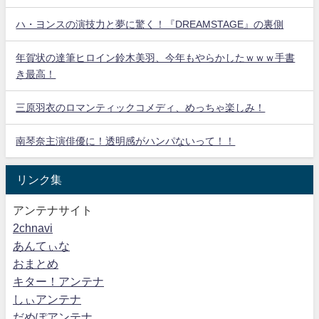
ハ・ヨンスの演技力と夢に驚く！『DREAMSTAGE』の裏側
年賀状の達筆ヒロイン鈴木美羽、今年もやらかしたｗｗｗ手書
き最高！
三原羽衣のロマンティックコメディ、めっちゃ楽しみ！
南琴奈主演俳優に！透明感がハンパないって！！
リンク集
アンテナサイト
2chnavi
あんてぃな
おまとめ
キター！アンテナ
しぃアンテナ
だめぽアンテナ