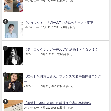
4件のビュー
|
5月 12, 2025 に投稿された
【ショック！】『VIVANT』続編のキャスト変更！...
4件のビュー
|
10月 22, 2025 に投稿された
【祝】ロックシンガーROLLYが結婚！どんな人？？
3件のビュー
|
9月 1, 2025 に投稿された
【祝報】米田覚士さん、フランスで若手指揮者コンク
ー...
2件のビュー
|
9月 28, 2025 に投稿された
【衝撃】不倫を公認した料理研究家の離婚報告
2件のビュー
|
4月 22, 2025 に投稿された