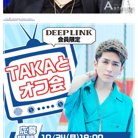
（出典 astage-ent.com）