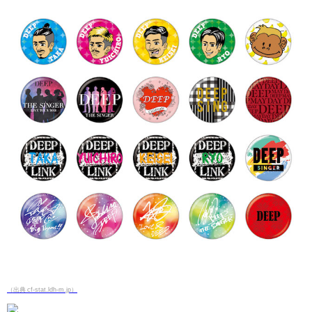
（出典 cf-stat.ldh-m.jp）