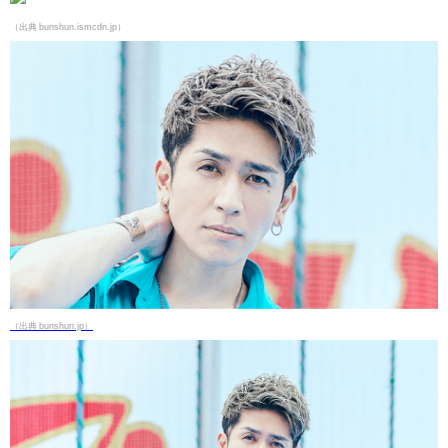
（出典 bunshun.ismcdn.jp）
（出典 bunshun.jp）