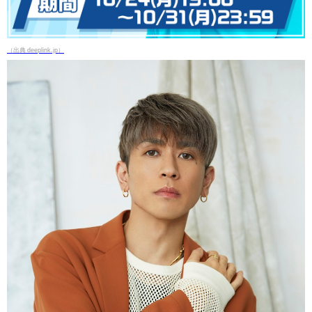
（出典 deeplink.jp）