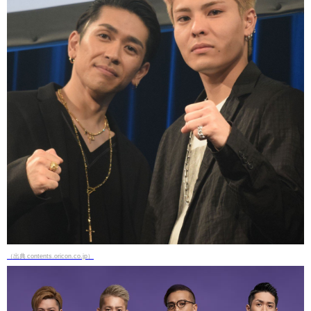
（出典 contents.oricon.co.jp）