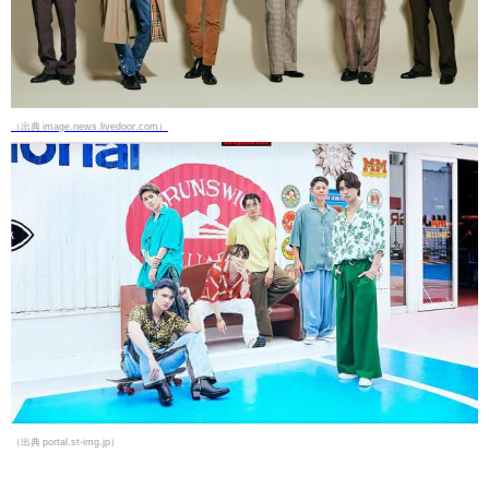
（出典 image.news.livedoor.com）
（出典 portal.st-img.jp）