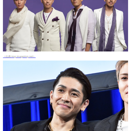
（出典 img.imageimg.net）