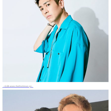
（出典 www.thefirsttimes.jp）