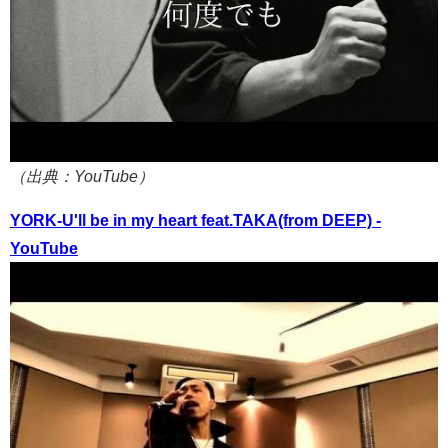
（出典：YouTube）
YORK-U'll be in my heart feat.TAKA(from DEEP) -
YouTube