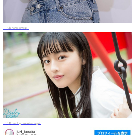
（出典 hochi.news）
（出典 tvablog.tv-asahi.co.jp）