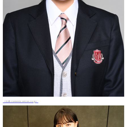
（出典 contents.oricon.co.jp）