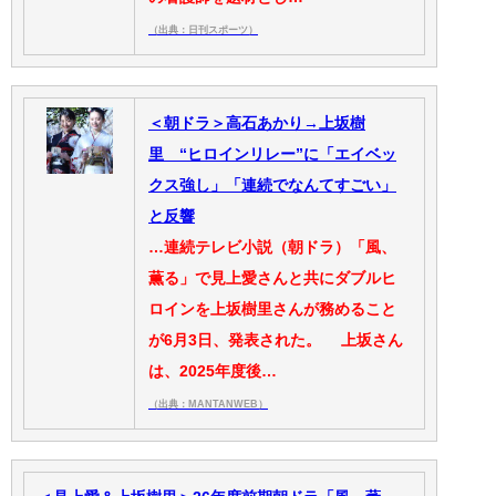
（出典：日刊スポーツ）
＜朝ドラ＞高石あかり→上坂樹
里 “ヒロインリレー”に「エイベッ
クス強し」「連続でなんてすごい」
と反響
…連続テレビ小説（朝ドラ）「風、
薫る」で見上愛さんと共にダブルヒ
ロインを上坂樹里さんが務めること
が6月3日、発表された。 上坂さん
は、2025年度後…
（出典：MANTANWEB）