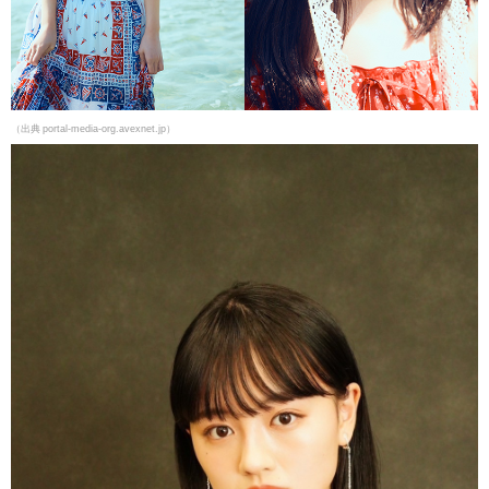
（出典 portal-media-org.avexnet.jp）