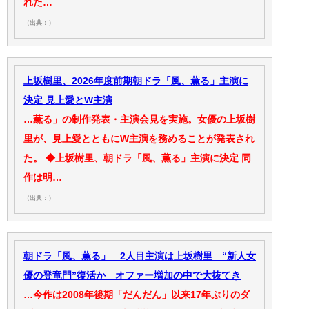
れた…
（出典：）
上坂樹里、2026年度前期朝ドラ「風、薫る」主演に
決定 見上愛とW主演
…薫る」の制作発表・主演会見を実施。女優の上坂樹
里が、見上愛とともにW主演を務めることが発表され
た。 ◆上坂樹里、朝ドラ「風、薫る」主演に決定 同
作は明…
（出典：）
朝ドラ「風、薫る」 2人目主演は上坂樹里 “新人女
優の登竜門”復活か オファー増加の中で大抜てき
…今作は2008年後期「だんだん」以来17年ぶりのダ