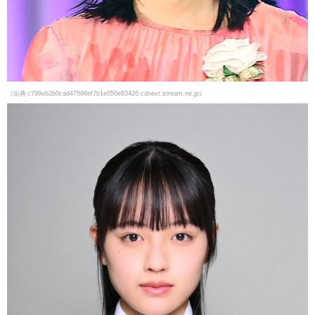
（出典 c799eb2b0cad47596bf7b1e050e83426.cdnext.stream.ne.jp）