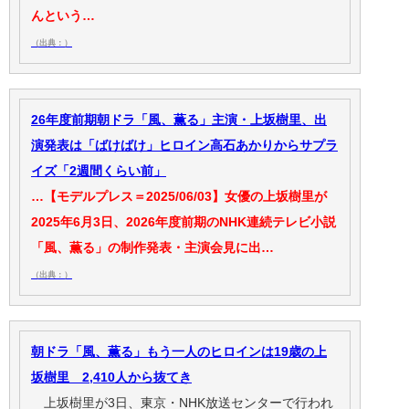
んという…
（出典：）
26年度前期朝ドラ「風、薫る」主演・上坂樹里、出
演発表は「ばけばけ」ヒロイン高石あかりからサプラ
イズ「2週間くらい前」
…【モデルプレス＝2025/06/03】女優の上坂樹里が
2025年6月3日、2026年度前期のNHK連続テレビ小説
「風、薫る」の制作発表・主演会見に出…
（出典：）
朝ドラ「風、薫る」もう一人のヒロインは19歳の上
坂樹里 2,410人から抜てき
上坂樹里が3日、東京・NHK放送センターで行われ