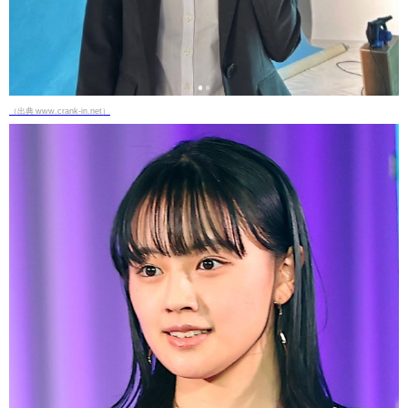
（出典 www.crank-in.net）