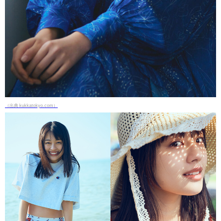
（出典 kukkatokyo.com）