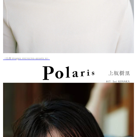
（出典 images.microcms-assets.io）