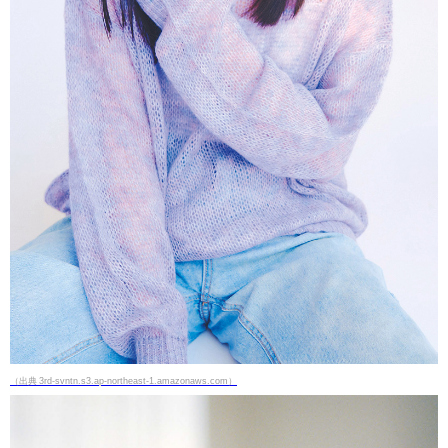
（出典 3rd-svntn.s3.ap-northeast-1.amazonaws.com）