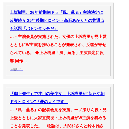
上坂樹里、26年前期朝ドラ「風、薫る」主演決定に
反響続々 25年後期ヒロイン・高石あかりとの共通点
も話題「バトンタッチだ」
…・主演会見が実施された。女優の上坂樹里が見上愛
とともにW主演を務めることが発表され、反響が寄せ
られている。 ◆上坂樹里「風、薫る」主演決定に反
響 同作…
（出典：）
『御上先生』で注目の美少女 上坂樹里が“新たな朝
ドラヒロイン”「夢のようです」
…『風、薫る』の記者会見を実施。一ノ瀬りん役・見
上愛とともに大家直美役・上坂樹里がW主演を務める
ことを発表した。 物語は、大関和さんと鈴木雅さ