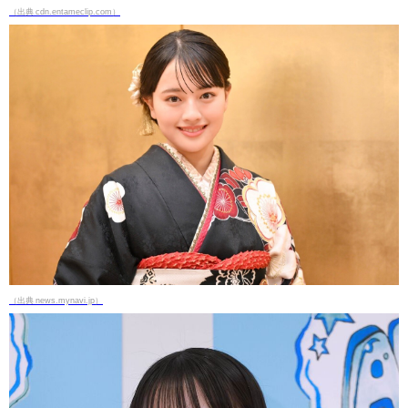
（出典 cdn.entameclip.com）
（出典 news.mynavi.jp）