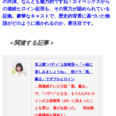
の共演、なんとも魅力的ですね！エイベックスから
の連続ヒロイン起用も、その実力が認められている
証拠。豪華なキャストで、歴史的背景に基づいた物
語がどのように描かれるのか、要注目です。
＜関連する記事＞
見上愛“バディ”上坂樹里へ「一緒に
楽しみましょうね」 朝ドラ「風、
薫る」でダブルヒロイン
…期連続テレビ小説「風、薫る」
で、“バディ”となる、もう1人のヒロ
インが上坂樹里（19）に決まったこ
とを受け、喜びを語った。 明治期
の看護師を題材とし…