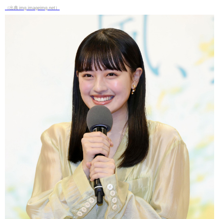
（出典 img.imageimg.net）