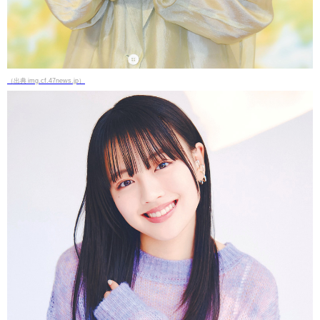
（出典 img.cf.47news.jp）