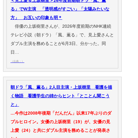
＜見上愛＆上坂樹里＞26年度前期朝ドラ「風、薫
る」でW主演 「透明感がすごい」「太陽みたいな
方」 お互いの印象も明＊
俳優の上坂樹里さんが、2026年度前期のNHK連続
テレビ小説（朝ドラ）「風、薫る」で、見上愛さんと
ダブル主演を務めることが6月3日、分かった。同
日…
（出典：）
朝ドラ「風、薫る」2人目主演・上坂樹里 看護を描
く物語 看護学生の姉からヒント「とことん聞こう
と」
…今作は2008年後期「だんだん」以来17年ぶりのダ
ブルヒロイン。女優の上坂樹里（19）が、女優の見
上愛（24）と共にダブル主演を務めることが発表さ