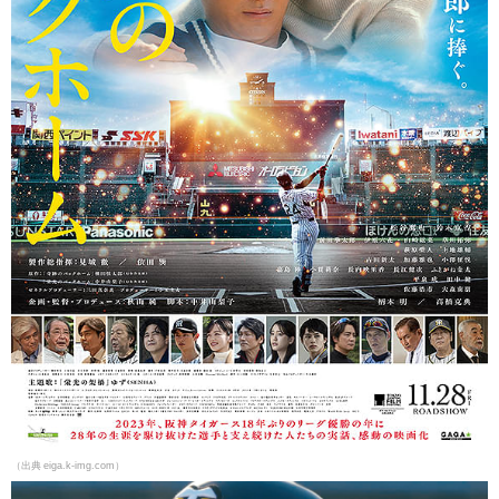
（出典 eiga.k-img.com）