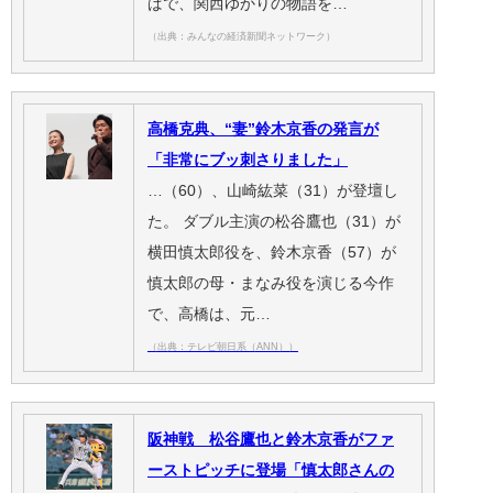
ばで、関西ゆかりの物語を…
（出典：みんなの経済新聞ネットワーク）
高橋克典、“妻”鈴木京香の発言が
「非常にブッ刺さりました」
…（60）、山崎紘菜（31）が登壇し
た。 ダブル主演の松谷鷹也（31）が
横田慎太郎役を、鈴木京香（57）が
慎太郎の母・まなみ役を演じる今作
で、高橋は、元…
（出典：テレビ朝日系（ANN））
阪神戦 松谷鷹也と鈴木京香がファ
ーストピッチに登場「慎太郎さんの