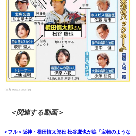
（出典 www.cougs.jp）
＜関連する動画＞
＜フル＞阪神・横田慎太郎役 松谷鷹也が涙「宝物のような