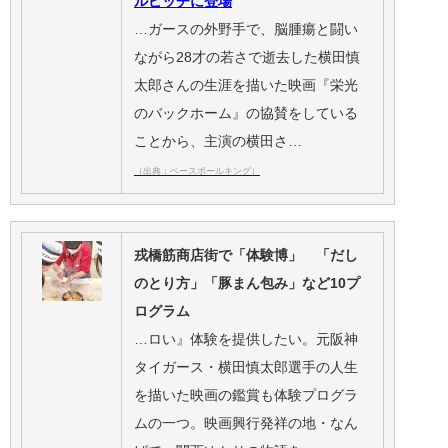
ルピッチに登場
…ガースの外野手で、脳腫瘍と闘い
ながら28才の若さで逝去した横田慎
太郎さんの生涯を描いた映画『栄光
のバックホーム』の協賛をしている
ことから、主演の横田さ…
（出典：ベースボールキング）
戎橋筋商店街で「体験博」 「だし
のとり方」「豚まん包み」など10プ
ログラム
…ロい』体験を提供したい。元阪神
タイガース・横田慎太郎選手の人生
を描いた映画の鑑賞も体験プログラ
ムの一つ。映画興行発祥の地・なん