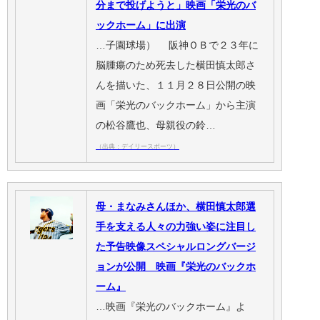
分まで投げようと」映画「栄光のバ
ックホーム」に出演
…子園球場） 阪神ＯＢで２３年に
脳腫瘍のため死去した横田慎太郎さ
んを描いた、１１月２８日公開の映
画「栄光のバックホーム」から主演
の松谷鷹也、母親役の鈴…
（出典：デイリースポーツ）
母・まなみさんほか、横田慎太郎選
手を支える人々の力強い姿に注目し
た予告映像スペシャルロングバージ
ョンが公開 映画『栄光のバックホ
ーム』
…映画『栄光のバックホーム』よ