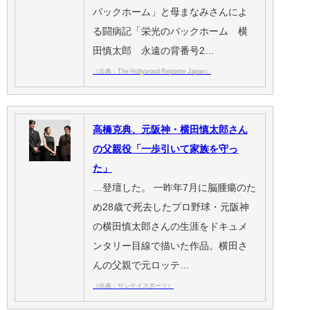
バックホーム」と母まなみさんによ
る闘病記「栄光のバックホーム 横
田慎太郎 永遠の背番号2…
（出典：The Hollywood Reporter Japan）
高橋克典、元阪神・横田慎太郎さん
の父親役「一歩引いて家族を守っ
た」
…登壇した。 一昨年7月に脳腫瘍のた
め28歳で死去したプロ野球・元阪神
の横田慎太郎さんの生涯をドキュメ
ンタリー目線で描いた作品。横田さ
んの父親で元ロッテ…
（出典：サンケイスポーツ）