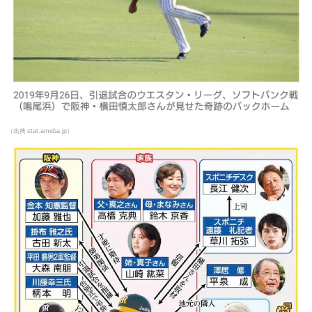
（出典 stat.ameba.jp）