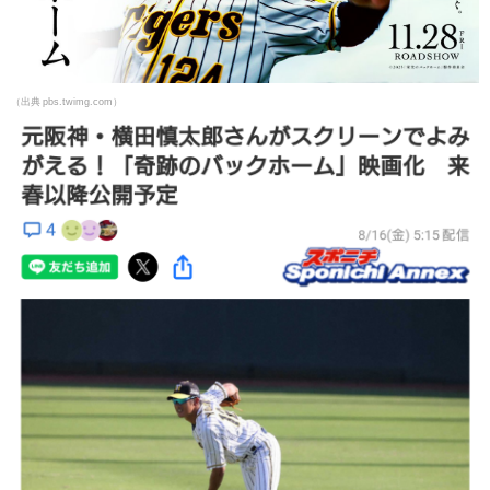
（出典 pbs.twimg.com）