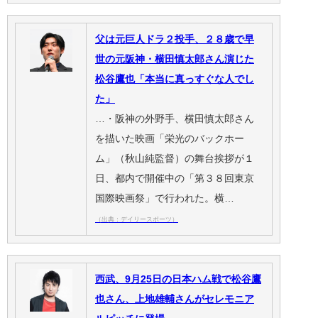
父は元巨人ドラ２投手、２８歳で早
世の元阪神・横田慎太郎さん演じた
松谷鷹也「本当に真っすぐな人でし
た」
…・阪神の外野手、横田慎太郎さん
を描いた映画「栄光のバックホー
ム」（秋山純監督）の舞台挨拶が１
日、都内で開催中の「第３８回東京
国際映画祭」で行われた。横…
（出典：デイリースポーツ）
西武、9月25日の日本ハム戦で松谷鷹
也さん、上地雄輔さんがセレモニア