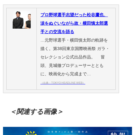
プロ野球選手志望だった松谷鷹也、
涙をぬぐいながら故・横田慎太郎選
手との交流を語る
…元野球選手・横田慎太郎の軌跡を
描く。第38回東京国際映画祭 ガラ・
セレクション公式出品作品。 冒
頭、見城徹プロデューサーととも
に、映画化から完成まで…
（出典：TOKYO HEADLINE WEB）
＜関連する画像＞