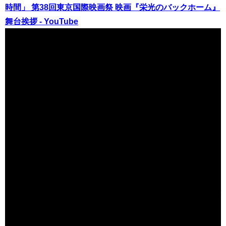
時間」 第38回東京国際映画祭 映画『栄光のバックホーム』
舞台挨拶 - YouTube
（出典 Youtube）
元阪神タイガース横田慎太郎選手 最後の試合で魅せた“奇跡
のバックホーム” 「栄光のバックホーム」予告 - YouTube