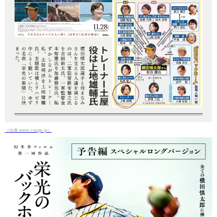
（出典 www.cougs.jp）