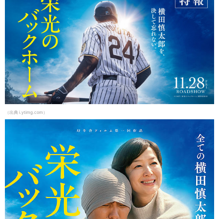
（出典 i.ytimg.com）