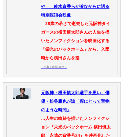
や」 鈴木京香らが涙ながらに語る
特別座談会映像
28歳の若さで逝去した元阪神タイ
ガースの横田慎太郎さんの人生を描
いたノンフィクションを映画化する
「栄光のバックホーム」から、入団
時から横田さんを指…
（出典：映画.com）
元阪神・横田慎太郎選手を思い、俳
優・松谷鷹也が涙「僕にとって宝物
のような時間」
…人生の軌跡を描いたノンフィクシ
ョン『栄光のバックホーム 横田慎太
郎、永遠の背番号24』を映画化した