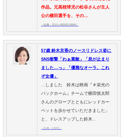
作品。元高校球児の松谷さんが主人
公の横田選手を、その…
（出典：日テレNEWS NNN）
57歳 鈴木京香のノースリドレス姿に
SNS衝撃「わぁ素敵」「息が止まり
ました…っ」「優雅なオーラ。これ
ぞ女優」
…しました 鈴木は映画『＃栄光の
バックホーム』チームで横田慎太郎
さんのグローブとともにレッドカー
ペットを歩かせていただきました」
と、ドレスアップした鈴木…
（出典：LIMO）