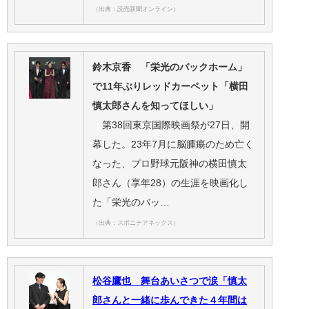
（出典：読売新聞オンライン）
鈴木京香 「栄光のバックホーム」
で11年ぶりレッドカーペット「横田
慎太郎さんを知ってほしい」
第38回東京国際映画祭が27日、開
幕した。23年7月に脳腫瘍のため亡く
なった、プロ野球元阪神の横田慎太
郎さん（享年28）の生涯を映画化し
た「栄光のバッ…
（出典：スポニチアネックス）
松谷鷹也 舞台あいさつで涙「慎太
郎さんと一緒に歩んできた４年間は