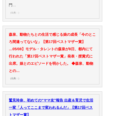
門…
（出典：）
森泉、動物たちとの生活で感じる娘の成長「今のとこ
ろ間違ってないな」【第17回ベストマザー賞】
…05/08】モデル・タレントの森泉が8日、都内にて
行われた「第17回ベストマザー賞」発表・授賞式に
出席。娘とのエピソードを明かした。 ◆森泉、動物
との…
（出典：）
鷲見玲奈、初めての“ママ友”報告 出産＆育児で生活
一変「人ってここまで変われるんだ」【第17回ベス
トマザー賞】