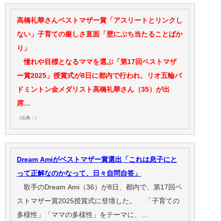
高橋礼華さんベストマザー賞「アスリートとリンクし
ない」子育ての厳しさ直面「壁にぶち当たることばか
り」
憧れや目標となるママを選ぶ「第17回ベストマザ
ー賞2025」授賞式が8日に都内で行われ、リオ五輪バ
ドミントン金メダリスト高橋礼華さん（35）が出
席…
（出典：）
Dream Amiがベストマザー賞選出「これは息子にと
って正解なのかなって、日々自問自答」
歌手のDream Ami（36）が8日、都内で、第17回ベ
ストマザー賞2025授賞式に登壇した。 「子育ての
多様性」「ママの多様性」をテーマに、…