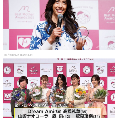
（出典 news.tv-asahi.co.jp）