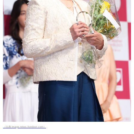
（出典 image.news.livedoor.com）