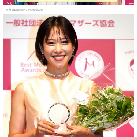
（出典 image.news.livedoor.com）