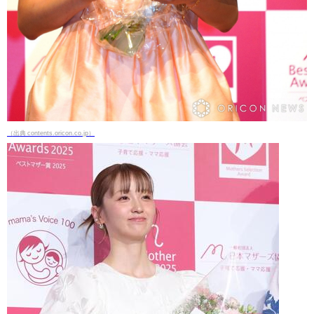
（出典 contents.oricon.co.jp）