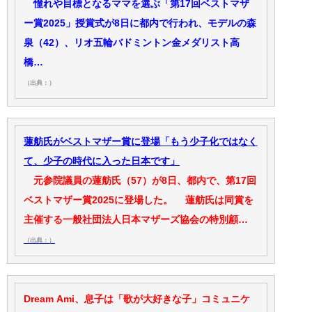
憧れや目標となるママを選ぶ「第17回ベストマザ
ー賞2025」授賞式が8日に都内で行われ、モデルの森
泉（42）、リオ五輪バドミントン金メダリスト高
橋…
（出典：）
蓮舫氏がベストマザー賞に登場「もう少子化ではなく
て、少子の時代に入った日本です」
元参院議員の蓮舫氏（57）が8日、都内で、第17回
ベストマザー賞2025に登場した。 蓮舫氏は同賞を
主催する一般社団法人日本マザーズ協会の特別顧…
（出典：）
Dream Ami、息子は「歌が大好きな子」コミュニケ