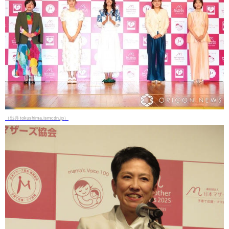
（出典 tokushima.ismcdn.jp）