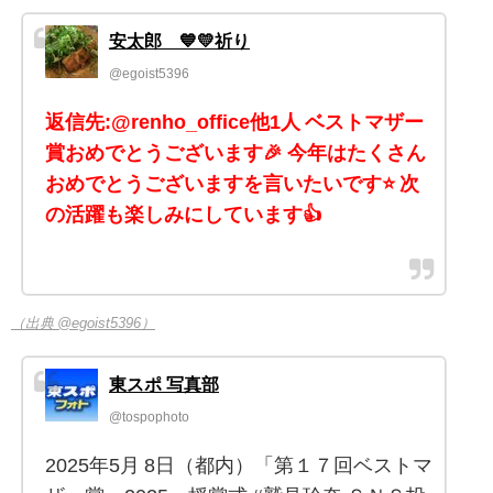
安太郎 💙💛祈り
@egoist5396
返信先:@renho_office他1人 ベストマザー
賞おめでとうございます🎉 今年はたくさん
おめでとうございますを言いたいです⭐️ 次
の活躍も楽しみにしています👍
（出典 @egoist5396）
東スポ 写真部
@tospophoto
2025年5月 8日（都内）「第１７回ベストマ