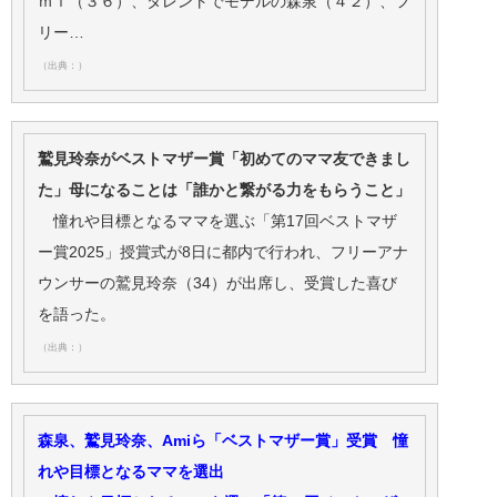
ｍｉ（３６）、タレントでモデルの森泉（４２）、フ
リー…
（出典：）
鷲見玲奈がベストマザー賞「初めてのママ友できまし
た」母になることは「誰かと繋がる力をもらうこと」
憧れや目標となるママを選ぶ「第17回ベストマザ
ー賞2025」授賞式が8日に都内で行われ、フリーアナ
ウンサーの鷲見玲奈（34）が出席し、受賞した喜び
を語った。
（出典：）
森泉、鷲見玲奈、Amiら「ベストマザー賞」受賞 憧
れや目標となるママを選出