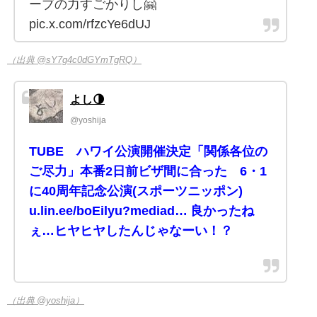
ーブの力すごかりし🤗
pic.x.com/rfzcYe6dUJ
（出典 @sY7g4c0dGYmTgRQ）
よし🌗
@yoshija
TUBE ハワイ公演開催決定「関係各位の
ご尽力」本番2日前ビザ間に合った 6・1
に40周年記念公演(スポーツニッポン)
u.lin.ee/boEilyu?mediad… 良かったね
ぇ…ヒヤヒヤしたんじゃなーい！？
（出典 @yoshija）