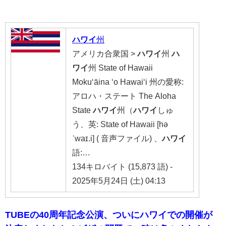
ハワイ
州
アメリカ合衆国 >
ハワイ
州
ハ
ワイ
州 State of Hawaii
Mokuʻāina ʻo Hawaiʻi 州の愛称:
アロハ・ステート The Aloha
State
ハワイ
州（
ハワイ
しゅ
う、英: State of Hawaii [hə
ˈwaɪ.i] ( 音声ファイル) 、
ハワイ
語:…
134キロバイト (15,873 語) -
2025年5月24日 (土) 04:13
TUBEの40周年記念公演、ついにハワイでの開催が