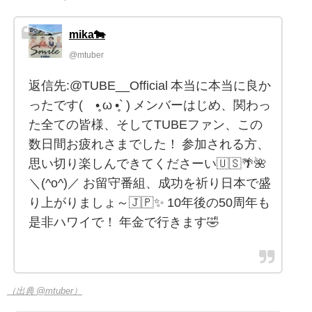
mika🐄
@mtuber
返信先:@TUBE__Official 本当に本当に良か
ったです(´•̥ ω •̥` ) メンバーはじめ、関わっ
た全ての皆様、そしてTUBEファン、この
数日間お疲れさまでした！ 参加される方、
思い切り楽しんできてくださーい🇺🇸🌴🌺
＼(^o^)／ お留守番組、成功を祈り日本で盛
り上がりましょ～🇯🇵✨ 10年後の50周年も
是非ハワイで！ 年金で行きます🤣
（出典 @mtuber）