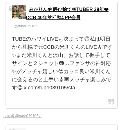
みかりん🌱 呼び捨て🆗TUBER 39年❤️
CCB 40年💛ﾄﾞﾘｶﾑ PP会員
@tube039105
TUBEのハワイLIVEも決まって😄私は明日
から札幌で元CCBの米川くんのLIVE🎸です
✨また米川くんと沢山、お話して握手して
サインと２ショット📷…ファンサの神対応
✨がメッチャ嬉しい😍カッコ良い米川くん
に会えるのと上手い🎸🎹メッチャ楽しみで
す😊 x.com/tube039105/sta…
（出典 @tube039105）