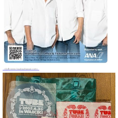
（出典 www.kaukauhawaii.com）