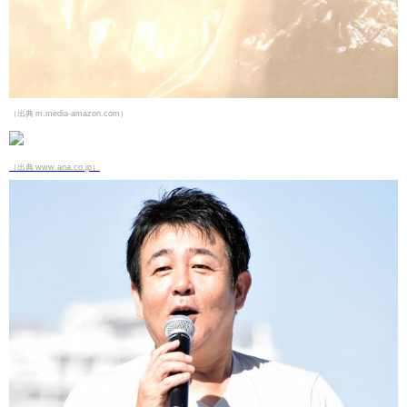
（出典 m.media-amazon.com）
（出典 www.ana.co.jp）