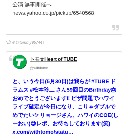
公演 無事開催へ
news.yahoo.co.jp/pickup/6540568
（出典 @tommy96744）
トモ☆Heart of TUBE
@withtomo
と、いう今日(5月30日)は我らが #TUBE ド
ラムス #松本玲二 さん59回目のBirthday🎂
おめでとうございます‼️ ビザ問題でハワイ
ライブ確定が今日になり、こりゃダブルで
めでたい✨️ リョージさん、ハワイのCOE(し
ーおい)😋レポ、お待ちしております(笑)
x.com/withtomo/statu…