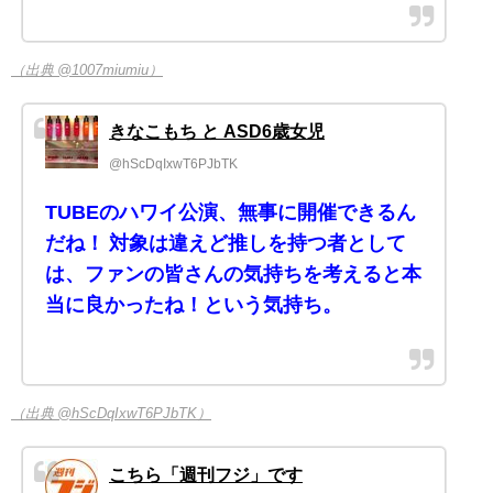
（出典 @1007miumiu）
きなこもち と ASD6歳女児
@hScDqIxwT6PJbTK
TUBEのハワイ公演、無事に開催できるん
だね！ 対象は違えど推しを持つ者として
は、ファンの皆さんの気持ちを考えると本
当に良かったね！という気持ち。
（出典 @hScDqIxwT6PJbTK）
こちら「週刊フジ」です