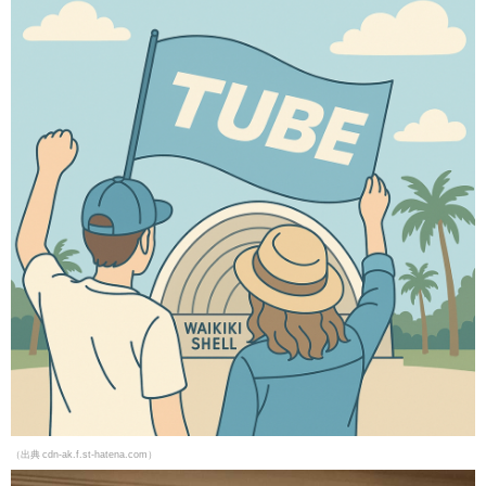
（出典 cdn-ak.f.st-hatena.com）