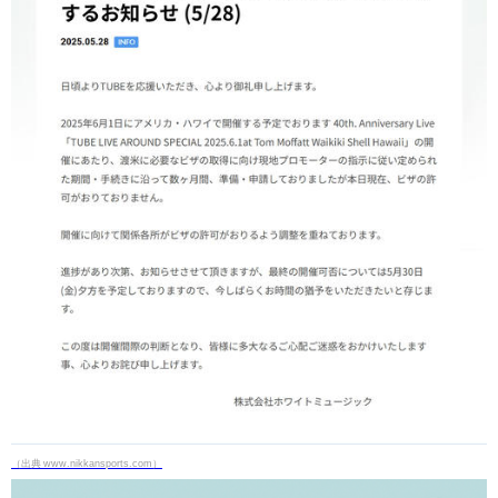
（出典 www.nikkansports.com）