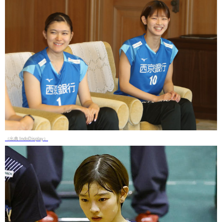
（出典 IndoDisplay）