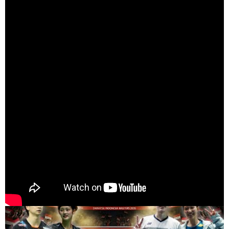
（出典 Youtube）
Smith/Gai (USA) vs Yuta WATANABE/Maya TAGUCHI (渡
辺 勇大/田口 真彩) | Indonesia Masters 2026 Badminton -
YouTube