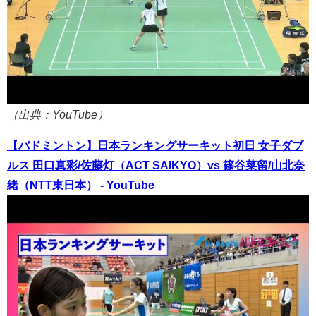
（出典：YouTube）
【バドミントン】日本ランキングサーキット初日 女子ダブ
ルス 田口真彩/佐藤灯（ACT SAIKYO）vs 篠谷菜留/山北奈
緒（NTT東日本） - YouTube