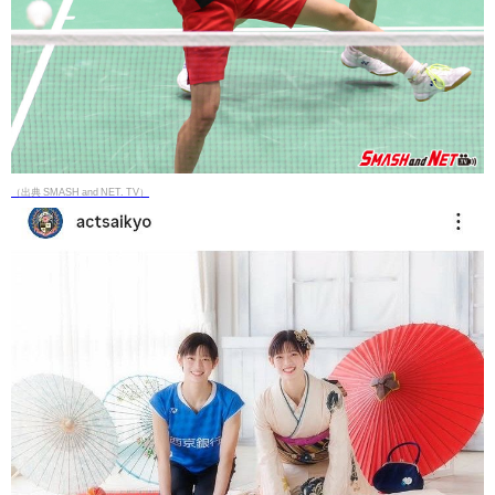
（出典 SMASH and NET. TV）