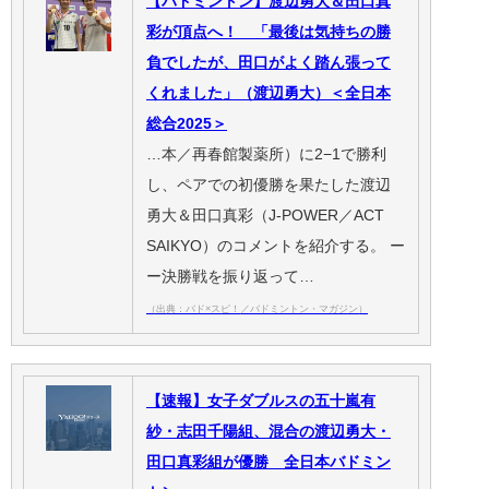
【バドミントン】渡辺勇大＆田口真
彩が頂点へ！ 「最後は気持ちの勝
負でしたが、田口がよく踏ん張って
くれました」（渡辺勇大）＜全日本
総合2025＞
…本／再春館製薬所）に2−1で勝利
し、ペアでの初優勝を果たした渡辺
勇大＆田口真彩（J-POWER／ACT
SAIKYO）のコメントを紹介する。 ー
ー決勝戦を振り返って…
（出典：バド×スピ！／バドミントン・マガジン）
【速報】女子ダブルスの五十嵐有
紗・志田千陽組、混合の渡辺勇大・
田口真彩組が優勝 全日本バドミン