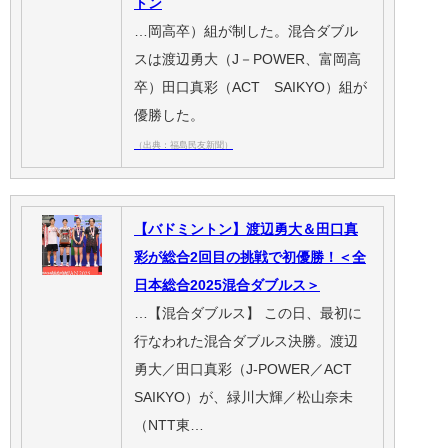
トン
…岡高卒）組が制した。混合ダブル
スは渡辺勇大（J－POWER、富岡高
卒）田口真彩（ACT SAIKYO）組が
優勝した。
（出典：福島民友新聞）
【バドミントン】渡辺勇大＆田口真
彩が総合2回目の挑戦で初優勝！＜全
日本総合2025混合ダブルス＞
…【混合ダブルス】 この日、最初に
行なわれた混合ダブルス決勝。渡辺
勇大／田口真彩（J-POWER／ACT
SAIKYO）が、緑川大輝／松山奈未
（NTT東…