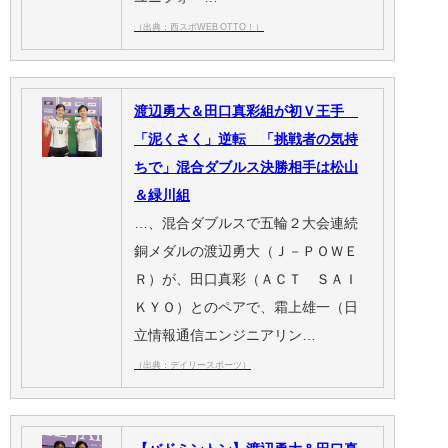
（出典：西スポWEB OTTO！）
渡辺勇大＆田口真彩組が初Ｖ王手
「泥くさく」逆転 「挑戦者の気持
ちで」混合ダブルス決勝相手は松山
＆緑川組
…、混合ダブルスで五輪２大会連続
銅メダルの渡辺勇大（Ｊ－ＰＯＷＥ
Ｒ）が、田口真彩（ＡＣＴ ＳＡＩ
ＫＹＯ）とのペアで、霜上雄一（日
立情報通信エンジニアリン…
（出典：デイリースポーツ）