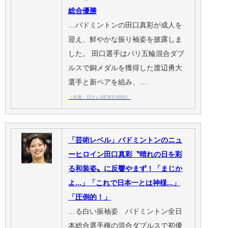
総合優勝
…バドミントンの田口真彩が成人を
迎え、鮮やかな振り袖姿を披露しま
した。 田口選手はパリ五輪混合ダブ
ルスで銅メダルを獲得した渡辺勇大
選手と新ペアを組み、…
（出典：日テレNEWS NNN）
「芸術レベル」バドミントンのニュ
ーヒロイン田口真彩〝晴れの日を彩
る和装姿〟に反響やまず！「まじか
よ...」「これで日本一とは神様...」
「圧倒的！」
…る白い振袖姿 バドミントン全日
本総合選手権の混合ダブルスで初優