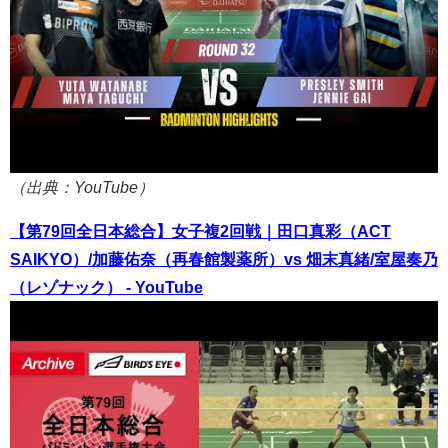
（出典：YouTube）
【第79回全日本総合】女子複2回戦｜田口真彩（ACT
SAIKYO）/加藤佑奈（再春館製薬所）vs 畑末真緒/室屋奏乃
（レゾナック） - YouTube