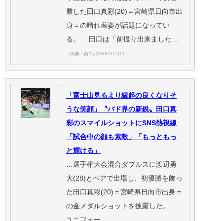
勝した田口真彩(20)＝宮崎県日向市出
身＝の晴れ着姿が話題になってい
る。 田口は「前撮り出来ました…
（出典：西スポWEB OTTO！）
「富士山見るより縁起の良くなりそ
うな笑顔」〝バド界の新鋭〟田口真
彩のスマイルショットにSNS熱視線
「試合中の顔も素敵」「もっともっ
と輝ける」
…選手権大会混合ダブルスに渡辺勇
大(28)とペアで出場し、初優勝を飾っ
た田口真彩(20)＝宮崎県日向市出身＝
の金メダルショットを披露した。
ユニフォー…