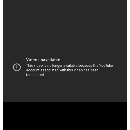
（出典 Youtube）
決勝 渡辺 勇大/ 田口 真彩 vs 緑川 大輝/ 松山 奈未 | 第79回
全日本総合バドミントン選手権大会 2025 - YouTube