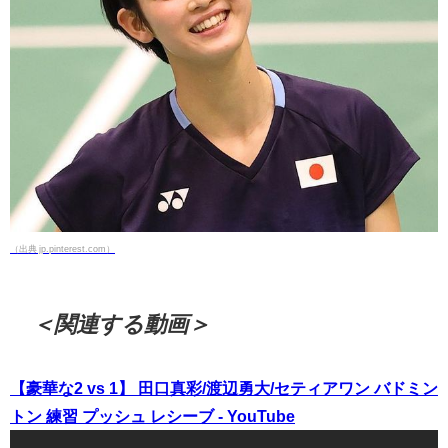
（出典 jp.pinterest.com）
＜関連する動画＞
【豪華な2 vs 1】 田口真彩/渡辺勇大/セティアワン バドミン
トン 練習 プッシュ レシーブ - YouTube