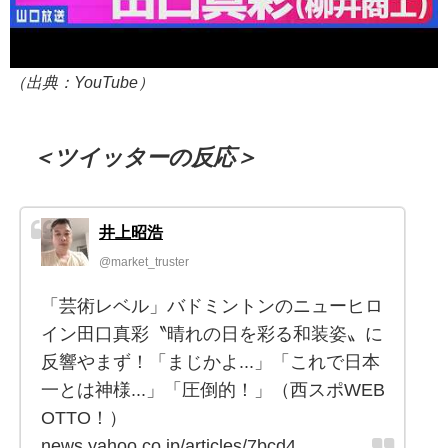
（出典：YouTube）
＜ツイッターの反応＞
井上昭浩
@market_truster
「芸術レベル」バドミントンのニューヒロ
イン田口真彩〝晴れの日を彩る和装姿〟に
反響やまず！「まじかよ...」「これで日本
一とは神様...」「圧倒的！」（西スポWEB
OTTO！）
news.yahoo.co.jp/articles/7bcd4…