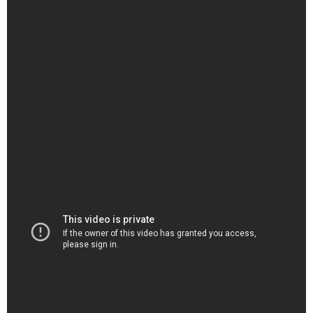
「Aぇ！group」草間容疑者を警視庁が逮捕 新宿で下半身
を露出した公然わいせつの疑い(2025年10月4日) - YouTube
（出典 Youtube）
【速報】Aぇ! group、草間リチャード敬太容疑者を逮捕 公
然わいせつの疑い 東京・新宿区で下半身を露出か 警視庁 -