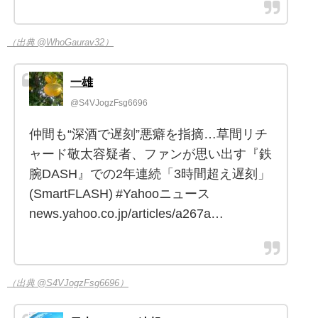
（出典 @WhoGaurav32）
一雄
@S4VJogzFsg6696
仲間も“深酒で遅刻”悪癖を指摘…草間リチ
ャード敬太容疑者、ファンが思い出す『鉄
腕DASH』での2年連続「3時間超え遅刻」
(SmartFLASH) #Yahooニュース
news.yahoo.co.jp/articles/a267a…
（出典 @S4VJogzFsg6696）