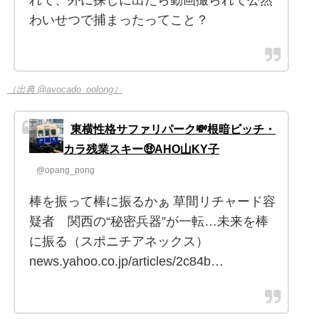
わいせつで捕まったってこと？
（出典 @avocado_oolong）
東横性格サファリパーク💸根暗ビッチ・
カラ残業スキー🤑AHO山KY子
@opang_pong
棒を振って棒に振るかぁ 草間リチャード容
疑者 関西の“秘密兵器”が一転…未来を棒
に振る（スポニチアネックス）
news.yahoo.co.jp/articles/2c84b…