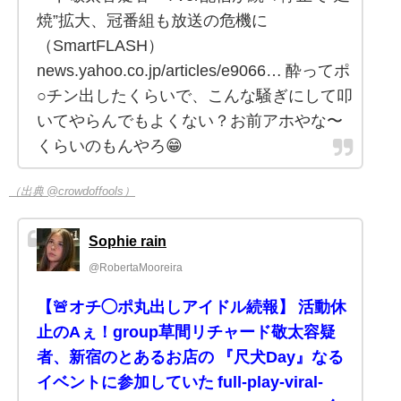
焼”拡大、冠番組も放送の危機に
（SmartFLASH）
news.yahoo.co.jp/articles/e9066… 酔ってポ
○チン出したくらいで、こんな騒ぎにして叩
いてやらんでもよくない？お前アホやな〜
くらいのもんやろ😁
（出典 @crowdoffools）
Sophie rain
@RobertaMooreira
【🚨オチ◯ポ丸出しアイドル続報】 活動休
止のAぇ！group草間リチャード敬太容疑
者、新宿のとあるお店の 『尺犬Day』なる
イベントに参加していた full-play-viral-