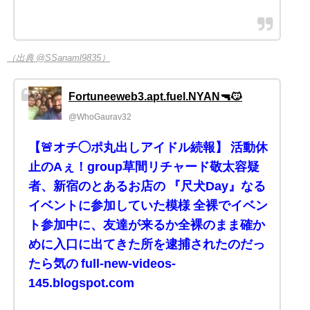
（出典 @SSanaml9835）
Fortuneeweb3.apt.fuel.NYAN🔫😼
@WhoGaurav32
【🚨オチ◯ポ丸出しアイドル続報】 活動休
止のAぇ！group草間リチャード敬太容疑
者、新宿のとあるお店の 『尺犬Day』なる
イベントに参加していた模様 全裸でイベン
ト参加中に、友達が来るか全裸のまま確か
めに入口に出てきた所を逮捕されたのだっ
たら気の full-new-videos-
145.blogspot.com