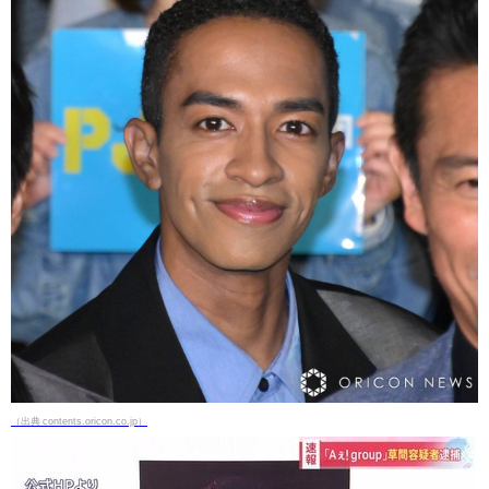
（出典 contents.oricon.co.jp）