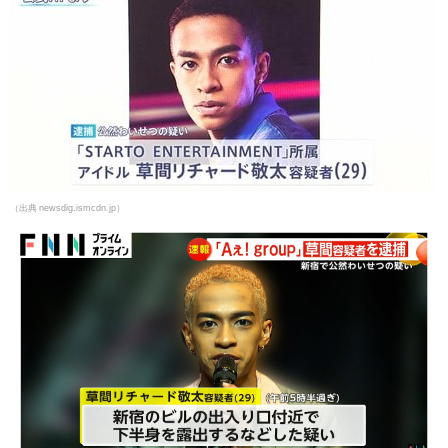
（出典 newsdig.ismcdn.jp）