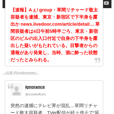
【速報】Aぇ! group・草間リチャード敬太
容疑者を逮捕、東京・新宿区で下半身を露
出か news.livedoor.com/article/detail… 草
間容疑者は4日午前5時半ごろ、東京・新宿
区のビルの出入口付近で自身の下半身を露
出した疑いがもたれている。目撃者からの
通報があり発覚し、当時、酒に酔った状態
だったとみられる。
（出典 @livedoornews）
ignorance
@crowdoffools
突然の逮捕にテレビ界が混乱…草間リチャ
ード敬太容疑者 TVer配信が続々停止で“延