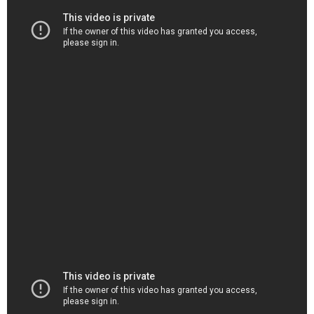
（出典 Youtube）
「Aぇ! group」草間リチャード敬太容疑者が活動休止 東
京・新宿で下半身露出した疑いで逮捕
（出典 Youtube）