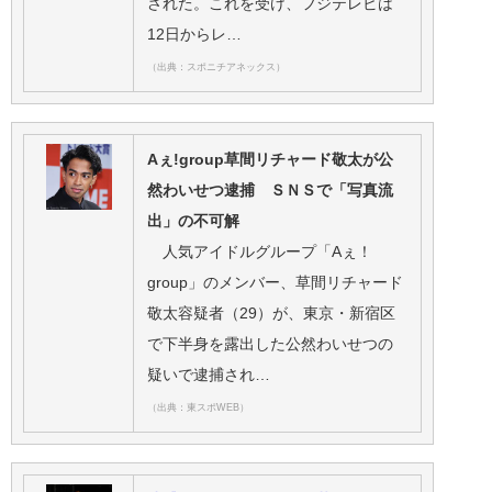
された。これを受け、フジテレビは
12日からレ…
（出典：スポニチアネックス）
Aぇ!group草間リチャード敬太が公
然わいせつ逮捕 ＳＮＳで「写真流
出」の不可解
人気アイドルグループ「Aぇ！
group」のメンバー、草間リチャード
敬太容疑者（29）が、東京・新宿区
で下半身を露出した公然わいせつの
疑いで逮捕され…
（出典：東スポWEB）