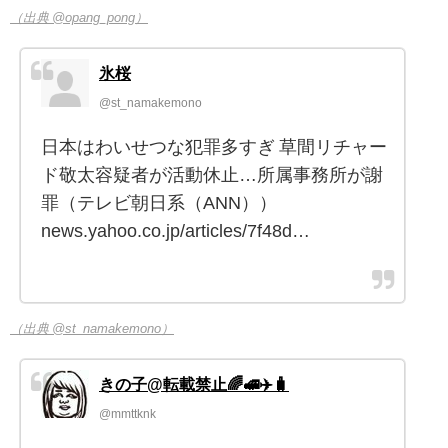
（出典 @opang_pong）
氷桜
@st_namakemono
日本はわいせつな犯罪多すぎ 草間リチャー
ド敬太容疑者が活動休止…所属事務所が謝
罪（テレビ朝日系（ANN））
news.yahoo.co.jp/articles/7f48d…
（出典 @st_namakemono）
きの子@転載禁止🌈🚅✈️🧳
@mmttknk