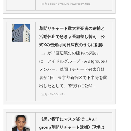
（出典：TBS NEWS DIG Powered by JNN）
草間リチャード敬太容疑者の逮捕と
活動休止で急きょ番組差し替え 公
式Xの告知は同日深夜のうちに削除
…』が『渡辺篤史の建もの探訪』
に アイドルグループ・Aぇ!groupの
メンバー、草間リチャード敬太容疑
者が4日、東京都新宿区で下半身を露
出したとして、警視庁に公然…
（出典：ENCOUNT）
《黒い帽子にマスク姿で…Aぇ!
group草間リチャード逮捕》現場は