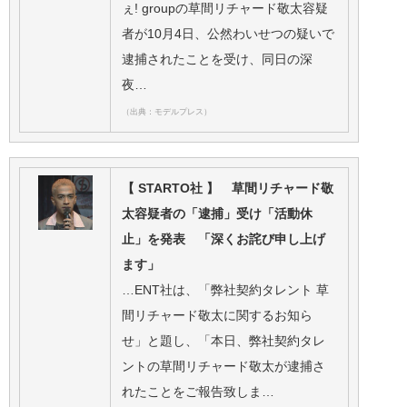
ぇ! groupの草間リチャード敬太容疑
者が10月4日、公然わいせつの疑いで
逮捕されたことを受け、同日の深
夜…
（出典：モデルプレス）
【 STARTO社 】 草間リチャード敬
太容疑者の「逮捕」受け「活動休
止」を発表 「深くお詫び申し上げ
ます」
…ENT社は、「弊社契約タレント 草
間リチャード敬太に関するお知ら
せ」と題し、「本日、弊社契約タレ
ントの草間リチャード敬太が逮捕さ
れたことをご報告致しま…