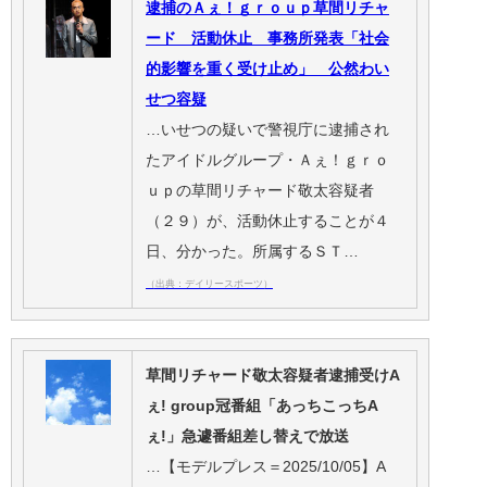
逮捕のＡぇ！ｇｒｏｕｐ草間リチャ
ード 活動休止 事務所発表「社会
的影響を重く受け止め」 公然わい
せつ容疑
…いせつの疑いで警視庁に逮捕され
たアイドルグループ・Ａぇ！ｇｒｏ
ｕｐの草間リチャード敬太容疑者
（２９）が、活動休止することが４
日、分かった。所属するＳＴ…
（出典：デイリースポーツ）
草間リチャード敬太容疑者逮捕受けA
ぇ! group冠番組「あっちこっちA
ぇ!」急遽番組差し替えで放送
…【モデルプレス＝2025/10/05】A