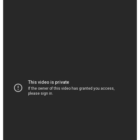
YouTube
（出典 Youtube）
「Aぇ！group」草間リチャード敬太容疑者、公然わいせつ
の疑いで逮捕 東京・新宿区で下半身露出か｜TBS NEWS
DIG - YouTube