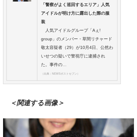
「警察がよく巡回するエリア」人気
アイドルが明け方に露出した際の服
装
人気アイドルグループ「Aぇ!
group」のメンバー・草間リチャード
敬太容疑者（29）が10月4日、公然わ
いせつの疑いで警視庁に逮捕され
た。事件の…
（出典：NEWSポストセブン）
＜関連する画像＞