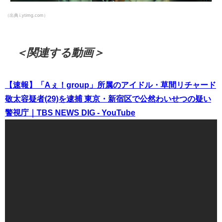
（出典 i.ytimg.com）
＜関連する動画＞
【速報】「Aぇ！group」所属のアイドル・草間リチャード
敬太容疑者(29)を逮捕 東京・新宿区で公然わいせつの疑い
警視庁｜TBS NEWS DIG - YouTube