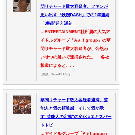
間リチャード敬太容疑者、ファンが
思い出す『鉄腕DASH』での2年連続
「3時間超え遅刻」
…ENTERTAINMENT社所属の人気ア
イドルグループ「Aぇ！group」の草
間リチャード敬太容疑者が、公然わ
いせつの疑いで逮捕された。 各社
報道によると、…
（出典：SmartFLASH）
草間リチャード敬太容疑者逮捕。芸
能人と酒の距離感、そして酒が示
す“芸能人の定義”の変化 #エキスパー
トトピ
…アイドルグループ「Aぇ! group」