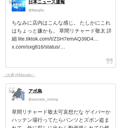
日本ニュース速報
@Mqvg6o
ちなみに店内はこんな感じ。 たしかにこれ
はちょっと嫌かも。 草間リチャード敬太 詳
細 lite.tiktok.com/t/ZSH7emAQ39D4…
x.com/sxg816/status/…
（出典 @Mqvg6o）
アボ烏
@avocado_oolong
草間リチャード敬太可哀想だな ゲイバーか
ハッテン場行ってたらパンツとズボン盗ま
れて、外に探しに出たら動画撮られて公然