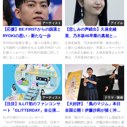
アーティスト
アイドル
【応援】BE:FIRSTからの脱退と
【悲しみの声続出】久保史緒
RYOKIの思い：新たな一歩
里、乃木坂46卒業の真相と
は！？
RYOKIの脱退を通じ、個々の成長と新た
久保史緒里、乃木坂46卒業。彼女の思い
な可能性への期待を伝えるBE:FIRSTへの
と新たな挑戦を紹介。卒業コンサートやフ
応援メッセージ。RYOKIの脱退に対して
ァンの反応も触れる。久保史緒里さんの卒
感じることは多い...
業は、乃木坂46の新たなス...
アーティスト
ドラマ・映画
【注目】ILLIT初のファンコンサ
【大好評】「風のマジム」本日
ート「GLITTERDAY」全公演完
全国公開！伊藤沙莉が描く沖縄
売の秘密
の物語の全貌
ILLITの初のファンコンサート
映画『風のマジム』が沖縄のラム酒誕生の
「GLITTERDAY」が全公演完売、日本デ
物語を感動的に描き、伊藤沙莉の演技と優
ビューや新曲披露も話題に。ILLITが日本
しさが伝わる作品です。試写会で観た映画