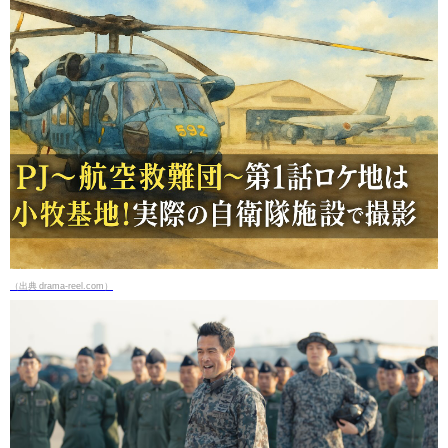
（出典 drama-reel.com）