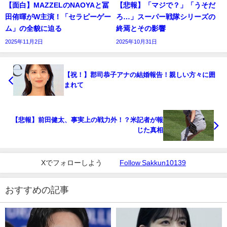
【面白】MAZZELのNAOYAと冨
【悲報】「マジで？」「うそだ
田侑暉がW主演！「セラピーゲー
ろ…」スーパー戦隊シリーズの
ム」の全貌に迫る
終焉とその影響
2025年11月2日
2025年10月31日
【祝！】郡司恭子アナの結婚報告！親しい方々に囲
まれて
【悲報】前田健太、事実上の戦力外！？米記者が報
じた真相
Xでフォローしよう
Follow Sakkun10139
おすすめの記事