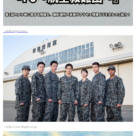
（出典 osijyo.com）
（出典 cf-stat.ldhgirls-m.jp）