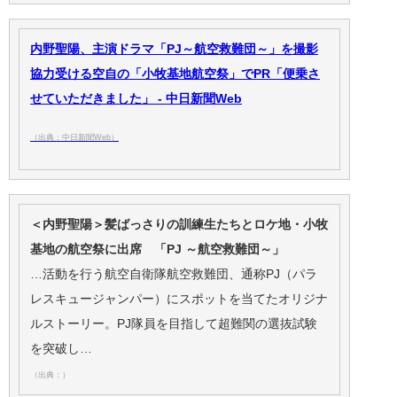
内野聖陽、主演ドラマ「PJ～航空救難団～」を撮影
協力受ける空自の「小牧基地航空祭」でPR「便乗さ
せていただきました」 - 中日新聞Web
（出典：中日新聞Web）
＜内野聖陽＞髪ばっさりの訓練生たちとロケ地・小牧
基地の航空祭に出席 「PJ ～航空救難団～」
…活動を行う航空自衛隊航空救難団、通称PJ（パラ
レスキュージャンパー）にスポットを当てたオリジナ
ルストーリー。PJ隊員を目指して超難関の選抜試験
を突破し…
（出典：）