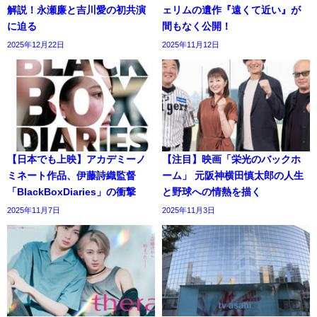
解説！永瀬廉と吉川愛の初共演
ェリムの遺作『遠くて近い』が
に迫る
間もなく公開！
2025年12月22日
2025年11月12日
【日本でも上映】アカデミーノ
【注目】映画「栄光のバックホ
ミネート作品、伊藤詩織監督
ーム」 元阪神横田慎太郎の人生
「BlackBoxDiaries」の衝撃
と野球への情熱を描く
2025年11月7日
2025年11月3日