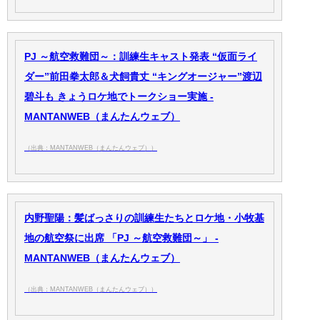
PJ ～航空救難団～：訓練生キャスト発表 “仮面ライ
ダー”前田拳太郎＆犬飼貴丈 “キングオージャー”渡辺
碧斗も きょうロケ地でトークショー実施 -
MANTANWEB（まんたんウェブ）
（出典：MANTANWEB（まんたんウェブ））
内野聖陽：髪ばっさりの訓練生たちとロケ地・小牧基
地の航空祭に出席 「PJ ～航空救難団～」 -
MANTANWEB（まんたんウェブ）
（出典：MANTANWEB（まんたんウェブ））