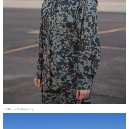
（出典 cf-stat.ldhgirls-m.jp）