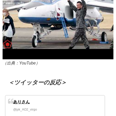
（出典：YouTube）
＜ツイッターの反応＞
ありさん
@jyk_AO2_virgo