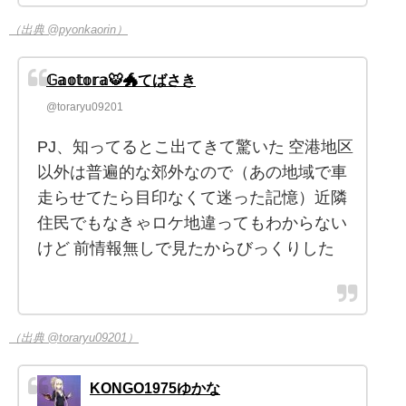
（出典 @pyonkaorin）
𝔾𝕒𝕠𝕥𝕠𝕣𝕒🐯🐲てばさき
@toraryu09201
PJ、知ってるとこ出てきて驚いた 空港地区
以外は普遍的な郊外なので（あの地域で車
走らせてたら目印なくて迷った記憶）近隣
住民でもなきゃロケ地違ってもわからない
けど 前情報無しで見たからびっくりした
（出典 @toraryu09201）
KONGO1975ゆかな