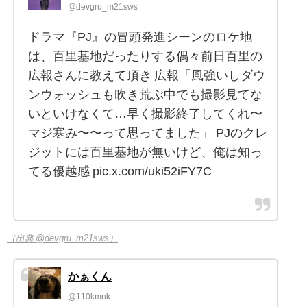
@devgru_m21sws
ドラマ『PJ』の冒頭発進シーンのロケ地
は、百里基地だったりする偶々前日百里の
広報さんに教えて頂き 広報「風強いしダウ
ンウォッシュも吹き荒ぶ中でも撮影見てな
いといけなくて…早く撮影終了してくれ〜
マジ寒み〜〜って思ってました」 PJのクレ
ジットには百里基地が無いけど、俺は知っ
てる優越感 pic.x.com/uki52iFY7C
（出典 @devgru_m21sws）
かぁくん
@110kmnk