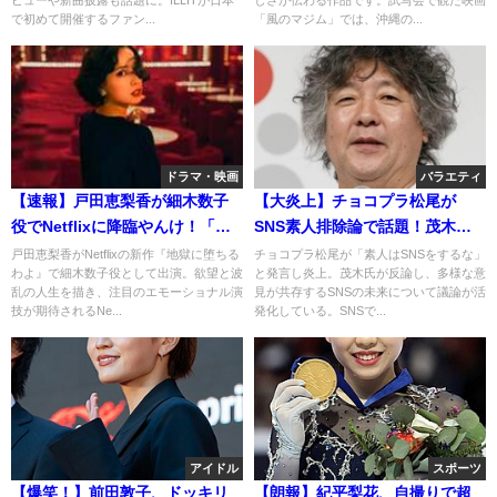
で初めて開催するファン...
「風のマジム」では、沖縄の...
ドラマ・映画
バラエティ
【速報】戸田恵梨香が細木数子
【大炎上】チョコプラ松尾が
役でNetflixに降臨やんけ！「地
SNS素人排除論で話題！茂木健
獄に堕ちるわよ」に期待大！
一郎も反論！！
戸田恵梨香がNetflixの新作『地獄に堕ちる
チョコプラ松尾が「素人はSNSをするな」
わよ』で細木数子役として出演。欲望と波
と発言し炎上。茂木氏が反論し、多様な意
乱の人生を描き、注目のエモーショナル演
見が共存するSNSの未来について議論が活
技が期待されるNe...
発化している。SNSで...
アイドル
スポーツ
【爆笑！】前田敦子、ドッキリ
【朗報】紀平梨花、自撮りで超