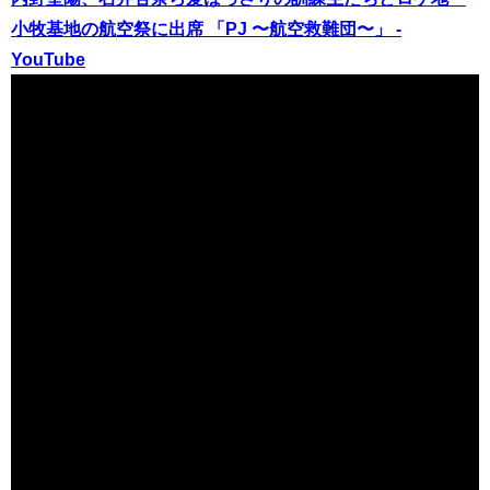
小牧基地の航空祭に出席 「PJ 〜航空救難団〜」 -
YouTube
（出典 Youtube）
内野聖陽さん、石井杏奈さんらドラマキャストが空自のト
ラックの荷台に乗って登場！PJ 航空救難団 小牧基地航空祭