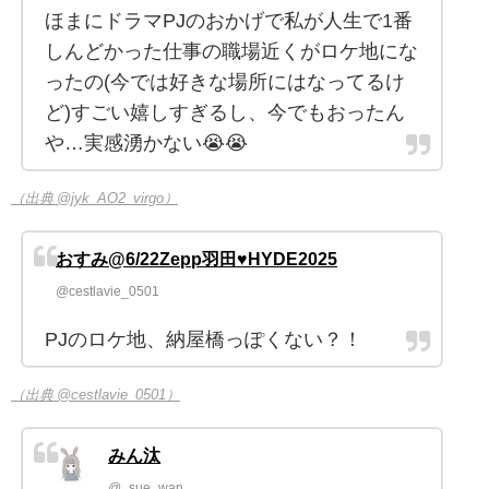
ほまにドラマPJのおかげで私が人生で1番
しんどかった仕事の職場近くがロケ地にな
ったの(今では好きな場所にはなってるけ
ど)すごい嬉しすぎるし、今でもおったん
や…実感湧かない😭😭
（出典 @jyk_AO2_virgo）
おすみ@6/22Zepp羽田♥HYDE2025
@cestlavie_0501
PJのロケ地、納屋橋っぽくない？！
（出典 @cestlavie_0501）
みん汰
@_sue_wan