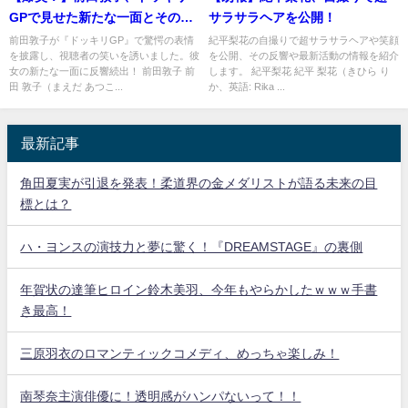
GPで見せた新たな一面とその反
サラサラヘアを公開！
響
前田敦子が『ドッキリGP』で驚愕の表情
紀平梨花の自撮りで超サラサラヘアや笑顔
を披露し、視聴者の笑いを誘いました。彼
を公開、その反響や最新活動の情報を紹介
女の新たな一面に反響続出！ 前田敦子 前
します。 紀平梨花 紀平 梨花（きひら り
田 敦子（まえだ あつこ...
か、英語: Rika ...
最新記事
角田夏実が引退を発表！柔道界の金メダリストが語る未来の目
標とは？
ハ・ヨンスの演技力と夢に驚く！『DREAMSTAGE』の裏側
年賀状の達筆ヒロイン鈴木美羽、今年もやらかしたｗｗｗ手書
き最高！
三原羽衣のロマンティックコメディ、めっちゃ楽しみ！
南琴奈主演俳優に！透明感がハンパないって！！