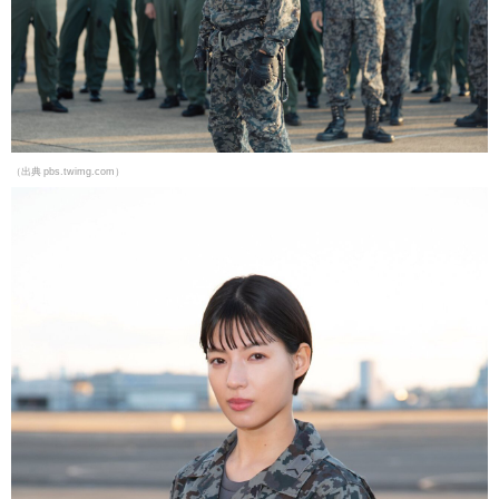
（出典 pbs.twimg.com）