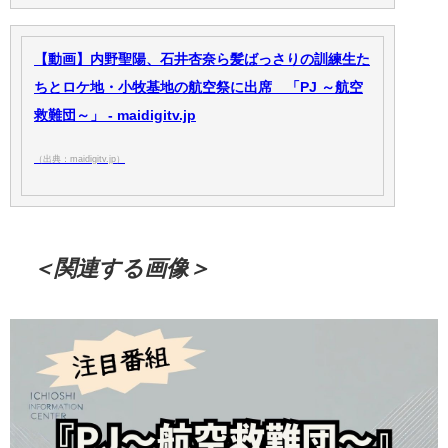
【動画】内野聖陽、石井杏奈ら髪ばっさりの訓練生た
ちとロケ地・小牧基地の航空祭に出席 「PJ ～航空
救難団～」 - maidigitv.jp
（出典：maidigitv.jp）
＜関連する画像＞