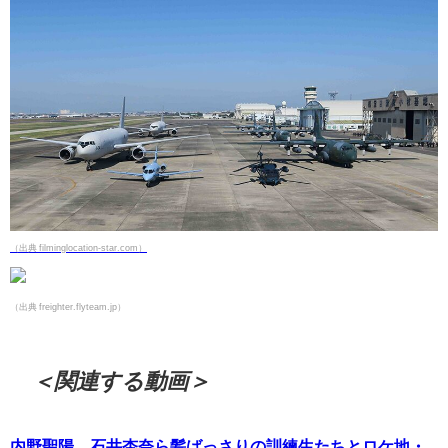
（出典 filminglocation-star.com）
（出典 freighter.flyteam.jp）
＜関連する動画＞
内野聖陽、石井杏奈ら髪ばっさりの訓練生たちとロケ地・