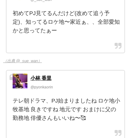
初めてPJ見てるんだけど(改めて追う予
定)、知ってるロケ地〜家近ぁ、、全部愛知
かと思ってたぁー
（出典 @_sue_wan）
小林 香里
@pyonkaorin
テレ朝ドラマ、PJ始まりましたね ロケ地小
牧基地 良きですね 地元です おまけに父の
勤務地 俳優さんもいいね〜🥰