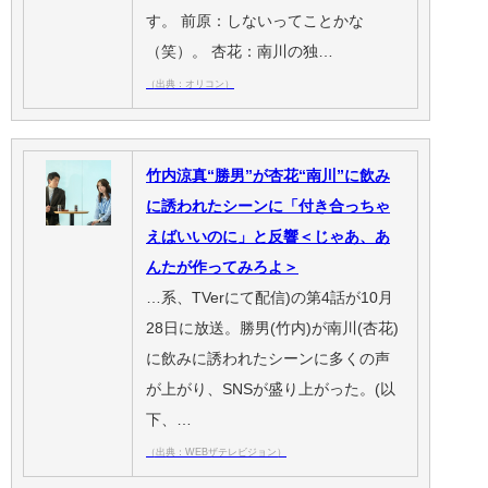
す。 前原：しないってことかな
（笑）。 杏花：南川の独…
（出典：オリコン）
竹内涼真“勝男”が杏花“南川”に飲み
に誘われたシーンに「付き合っちゃ
えばいいのに」と反響＜じゃあ、あ
んたが作ってみろよ＞
…系、TVerにて配信)の第4話が10月
28日に放送。勝男(竹内)が南川(杏花)
に飲みに誘われたシーンに多くの声
が上がり、SNSが盛り上がった。(以
下、…
（出典：WEBザテレビジョン）