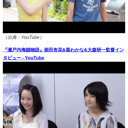
（出典：YouTube）
『瀬戸内海賊物語』柴田杏花&葵わかな&大森研一監督イン
タビュー - YouTube