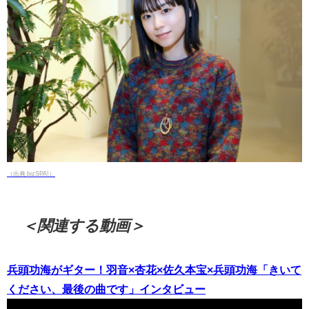
（出典 bizSPA!）
＜関連する動画＞
兵頭功海がギター！羽音×杏花×佐久本宝×兵頭功海「きいて
ください、最後の曲です」インタビュー