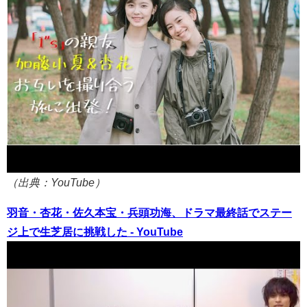
（出典：YouTube）
羽音・杏花・佐久本宝・兵頭功海、ドラマ最終話でステー
ジ上で生芝居に挑戦した - YouTube