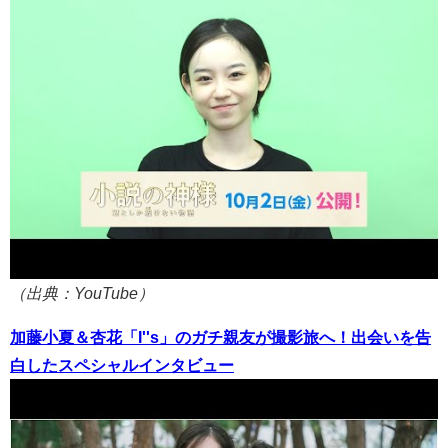
（出典：YouTube）
加藤小夏＆杏花「I''s」のガチ親友が撮影旅へ！出会いを告
白したスペシャルインタビュー