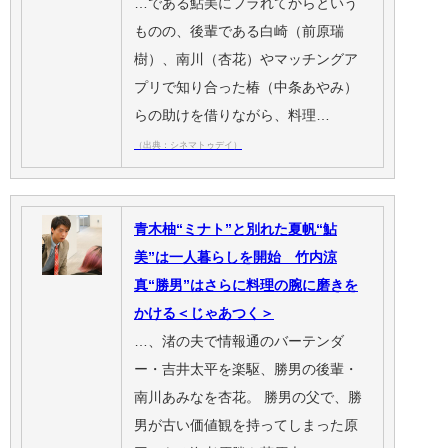
…である鮎美にフラれてからという
ものの、後輩である白崎（前原瑞
樹）、南川（杏花）やマッチングア
プリで知り合った椿（中条あやみ）
らの助けを借りながら、料理…
（出典：シネマトゥデイ）
青木柚“ミナト”と別れた夏帆“鮎
美”は一人暮らしを開始 竹内涼
真“勝男”はさらに料理の腕に磨きを
かける＜じゃあつく＞
…、渚の夫で情報通のバーテンダ
ー・吉井太平を楽駆、勝男の後輩・
南川あみなを杏花。 勝男の父で、勝
男が古い価値観を持ってしまった原