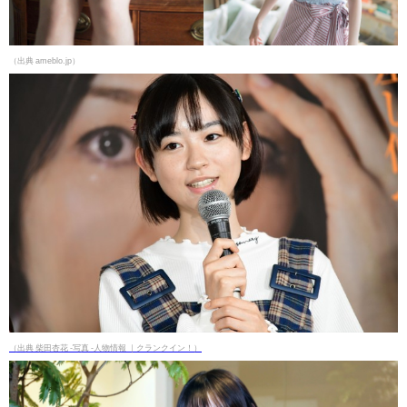
（出典 ameblo.jp）
（出典 柴田杏花 -写真 -人物情報 ｜クランクイン！）