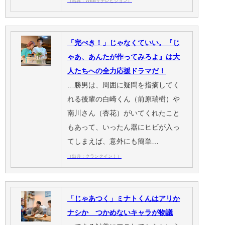
（出典：WEBザテレビジョン）
「完ぺき！」じゃなくていい。『じ
ゃあ、あんたが作ってみろよ』は大
人たちへの全力応援ドラマだ！
…勝男は、周囲に疑問を指摘してく
れる後輩の白崎くん（前原瑞樹）や
南川さん（杏花）がいてくれたこと
もあって、いったん器にヒビが入っ
てしまえば、意外にも簡単…
（出典：クランクイン！）
「じゃあつく」ミナトくんはアリか
ナシか つかめないキャラが物議