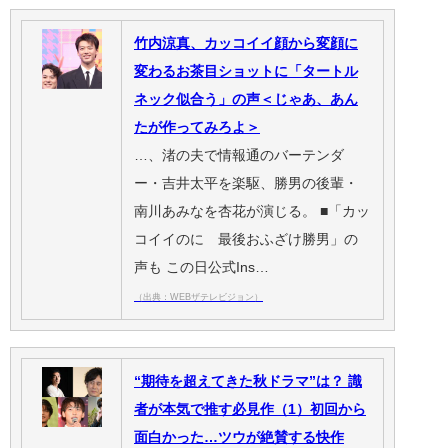
竹内涼真、カッコイイ顔から変顔に
変わるお茶目ショットに「タートル
ネック似合う」の声＜じゃあ、あん
たが作ってみろよ＞
…、渚の夫で情報通のバーテンダ
ー・吉井太平を楽駆、勝男の後輩・
南川あみなを杏花が演じる。 ■「カッ
コイイのに 最後おふざけ勝男」の
声も この日公式Ins…
（出典：WEBザテレビジョン）
“期待を超えてきた秋ドラマ”は？ 識
者が本気で推す必見作（1）初回から
面白かった…ツウが絶賛する快作