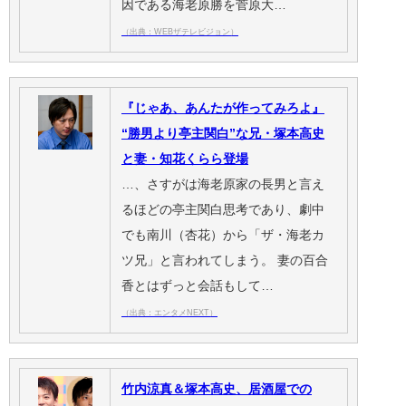
因である海老原勝を菅原大…
（出典：WEBザテレビジョン）
『じゃあ、あんたが作ってみろよ』
“勝男より亭主関白”な兄・塚本高史
と妻・知花くらら登場
…、さすがは海老原家の長男と言え
るほどの亭主関白思考であり、劇中
でも南川（杏花）から「ザ・海老カ
ツ兄」と言われてしまう。 妻の百合
香とはずっと会話もして…
（出典：エンタメNEXT）
竹内涼真＆塚本高史、居酒屋での