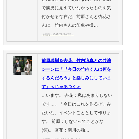
で勝男に見えていなかったものを気
付かせる存在だ。前原さんと杏花さ
んに、竹内さんの印象や撮…
（出典：MANTANWEB）
前原瑞樹＆杏花、竹内涼真との共演
シーンに「『今日の竹内くんは何を
するんだろう』と楽しみにしていま
す」＜じゃあつく＞
…います。 杏花：私はあまりしない
です…。「今日はこれを作るぞ」み
たいな、イベントごととして作りま
す。 前原：しないってことかな
(笑)。 杏花：南川の独…