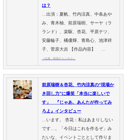
は？
…出演：夏帆、竹内涼真、中条あや
み、青木柚、前原瑞樹、サーヤ（ラ
ランド）、楽駆、杏花、平原テツ、
安藤輪子、橘優輝、青島心、池津祥
子、菅原大吉 【作品内容】 …
（出典：映画チャンネル）
前原瑞樹＆杏花、竹内涼真の“現場か
き回し力”に爆笑「本当に楽しいで
す」 『じゃあ、あんたが作ってみ
ろよ』インタビュー
…います。 杏花：私はあまりしない
です…。「今日はこれを作るぞ」み
たいな、イベントごととして作りま