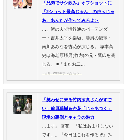
「兄弟でサシ飲み」オフショットに
「2ショット最高じゃん」の声＜じゃ
あ、あんたが作ってみろよ＞
…、渚の夫で情報通のバーテンダ
ー・吉井太平を楽駆、勝男の後輩・
南川あみなを杏花が演じる。 塚本高
史は海老原勝男(竹内)の兄・鷹広を演
じる。 ■「またお二…
（出典：WEBザテレビジョン）
「笑わせに来る竹内涼真さんがすご
い」前原瑞樹＆杏花「じゃあつく」
現場の裏側とキャラの魅力
…ます」 杏花 「私はあまりしない
です…。『今日はこれを作るぞ』み