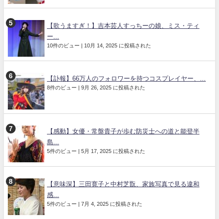
【歌うますぎ！】吉本芸人すっちーの娘、ミス・ティ
ー...
10件のビュー
|
10月 14, 2025 に投稿された
【訃報】66万人のフォロワーを持つコスプレイヤー、...
8件のビュー
|
9月 26, 2025 に投稿された
【感動】女優・常盤貴子が歩む防災士への道と能登半
島...
5件のビュー
|
5月 17, 2025 に投稿された
【意味深】三田寛子と中村芝翫、家族写真で見る違和
感...
5件のビュー
|
7月 4, 2025 に投稿された