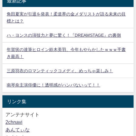
最新記事
角田夏実が引退を発表！柔道界の金メダリストが語る未来の目
標とは？
ハ・ヨンスの演技力と夢に驚く！『DREAMSTAGE』の裏側
年賀状の達筆ヒロイン鈴木美羽、今年もやらかしたｗｗｗ手書
き最高！
三原羽衣のロマンティックコメディ、めっちゃ楽しみ！
南琴奈主演俳優に！透明感がハンパないって！！
リンク集
アンテナサイト
2chnavi
あんてぃな