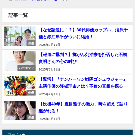
記事一覧
【なぜ話題に！？】30代俳優カップル、滝沢千
佳と赤江隼平がついに結婚！
俳優
2025年9月11日
【報道に批判？】抗がん剤治療を拒否した石橋
貴明さんの心の叫び
バラエティ
2025年9月11日
【驚愕】『ナンバーワン戦隊ゴジュウジャー』
主演俳優の降板理由とは？不倫の真相を探る
俳優
2025年9月11日
【没後40年】夏目雅子の魅力、時を超えて語り
継がれる！
俳優
2025年9月11日