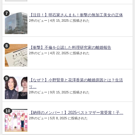
【注目！】明石家さんまも！衝撃の無加工美女の正体
2件のビュー
|
4月 15, 2025 に投稿された
【衝撃】不倫を公認した料理研究家の離婚報告
2件のビュー
|
4月 22, 2025 に投稿された
【なぜ？】小野賢章と花澤香菜の離婚原因とは？生活
リ...
2件のビュー
|
9月 15, 2025 に投稿された
【納得のメンバー！】2025ベストマザー賞受賞！子...
2件のビュー
|
5月 8, 2025 に投稿された