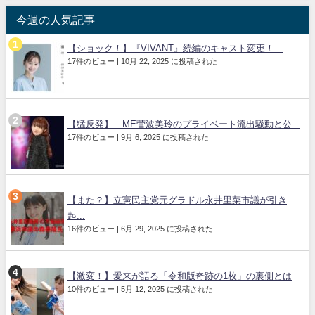
今週の人気記事
【ショック！】『VIVANT』続編のキャスト変更！...
17件のビュー
|
10月 22, 2025 に投稿された
【猛反発】≠ME菅波美玲のプライベート流出騒動と公...
17件のビュー
|
9月 6, 2025 に投稿された
【また？】立憲民主党元グラドル永井里菜市議が引き
起...
16件のビュー
|
6月 29, 2025 に投稿された
【激変！】愛来が語る「令和版奇跡の1枚」の裏側とは
10件のビュー
|
5月 12, 2025 に投稿された