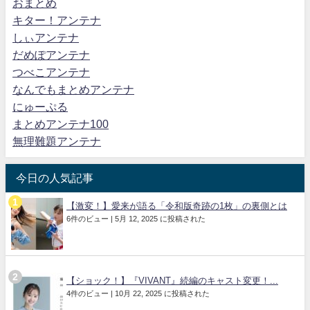
おまとめ
キター！アンテナ
しぃアンテナ
だめぽアンテナ
つべこアンテナ
なんでもまとめアンテナ
にゅーぷる
まとめアンテナ100
無理難題アンテナ
今日の人気記事
【激変！】愛来が語る「令和版奇跡の1枚」の裏側とは
6件のビュー
|
5月 12, 2025 に投稿された
【ショック！】『VIVANT』続編のキャスト変更！...
4件のビュー
|
10月 22, 2025 に投稿された