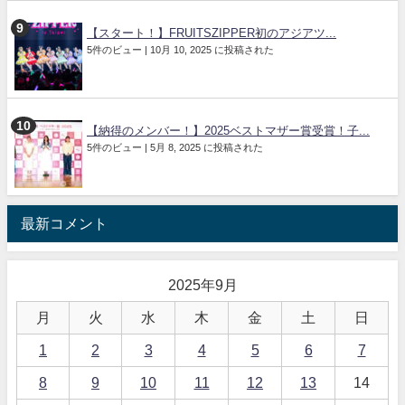
【スタート！】FRUITSZIPPER初のアジアツ...
5件のビュー
|
10月 10, 2025 に投稿された
【納得のメンバー！】2025ベストマザー賞受賞！子...
5件のビュー
|
5月 8, 2025 に投稿された
最新コメント
2025年9月
月
火
水
木
金
土
日
1
2
3
4
5
6
7
8
9
10
11
12
13
14