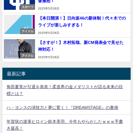
督激怒！
スポーツ
2025年5月28日
【本日開演！】日向坂46の新体制！代々木での
ライブが楽しみすぎる！
アイドル
2025年5月28日
【さすが！】木村拓哉、新CM発表会で見せた
神対応！
アイドル
2025年5月28日
最新記事
角田夏実が引退を発表！柔道界の金メダリストが語る未来の目
標とは？
ハ・ヨンスの演技力と夢に驚く！『DREAMSTAGE』の裏側
年賀状の達筆ヒロイン鈴木美羽、今年もやらかしたｗｗｗ手書
き最高！