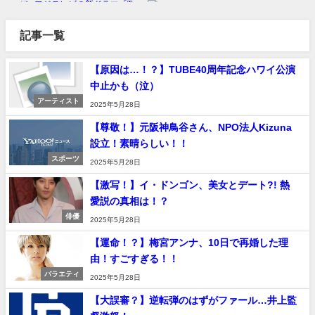
記事一覧
【原因は…！？】TUBE40周年記念ハワイ公演
中止かも（泣）
アーティスト
2025年5月28日
【尊敬！】元阪神鳥谷さん、NPO法人Kizuna
設立！素晴らしい！！
スポーツ
2025年5月28日
【激写！】イ・ドンゴン、美女とデート?! 熱
愛説の真相は！？
俳優
2025年5月28日
【運命！？】梅宮アンナ、10日で再婚した理
由！すごすぎる！！
バラエティ
2025年5月28日
【大誤審？】逆転弾のはずがファール…井上監