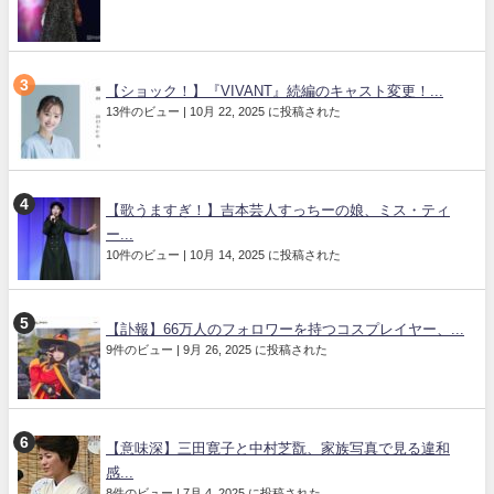
【ショック！】『VIVANT』続編のキャスト変更！...
13件のビュー
|
10月 22, 2025 に投稿された
【歌うますぎ！】吉本芸人すっちーの娘、ミス・ティ
ー...
10件のビュー
|
10月 14, 2025 に投稿された
【訃報】66万人のフォロワーを持つコスプレイヤー、...
9件のビュー
|
9月 26, 2025 に投稿された
【意味深】三田寛子と中村芝翫、家族写真で見る違和
感...
8件のビュー
|
7月 4, 2025 に投稿された