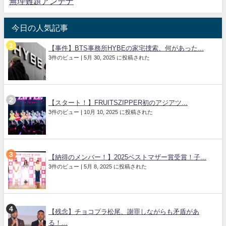
無理難題アンテナ
今日の人気記事
【事件】BTS事務所HYBEの家宅捜索、何があった...
3件のビュー
|
5月 30, 2025 に投稿された
【スタート！】FRUITSZIPPER初のアジアツ...
3件のビュー
|
10月 10, 2025 に投稿された
【納得のメンバー！】2025ベストマザー賞受賞！子...
3件のビュー
|
5月 8, 2025 に投稿された
【残念】チョコプラ松尾、謝罪しながらも矛盾があ
る！...