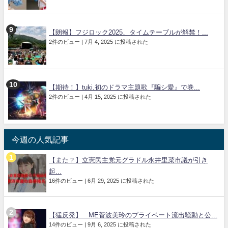
【朗報】フジロック2025、タイムテーブルが解禁！...
2件のビュー
|
7月 4, 2025 に投稿された
【期待！】tuki.初のドラマ主題歌『騙シ愛』で巻...
2件のビュー
|
4月 15, 2025 に投稿された
今週の人気記事
【また？】立憲民主党元グラドル永井里菜市議が引き
起...
16件のビュー
|
6月 29, 2025 に投稿された
【猛反発】≠ME菅波美玲のプライベート流出騒動と公...
14件のビュー
|
9月 6, 2025 に投稿された