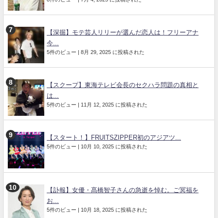
【深掘】モテ芸人リリーが選んだ恋人は！フリーアナ
今...
5件のビュー
|
8月 29, 2025 に投稿された
【スクープ】東海テレビ会長のセクハラ問題の真相と
は...
5件のビュー
|
11月 12, 2025 に投稿された
【スタート！】FRUITSZIPPER初のアジアツ...
5件のビュー
|
10月 10, 2025 に投稿された
【訃報】女優・髙橋智子さんの急逝を悼む。ご冥福を
お...
5件のビュー
|
10月 18, 2025 に投稿された