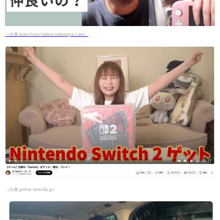
（出典 learn-from-failure-nakoroya.com）
（出典 jprime.ismcdn.jp）