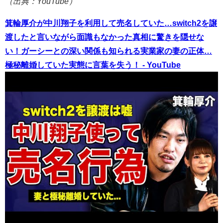
（出典：YouTube）
箕輪厚介が中川翔子を利用して売名していた…switch2を譲
渡したと言いながら面識もなかった真相に驚きを隠せな
い！ガーシーとの深い関係も知られる実業家の妻の正体…
極秘離婚していた実態に言葉を失う！ - YouTube