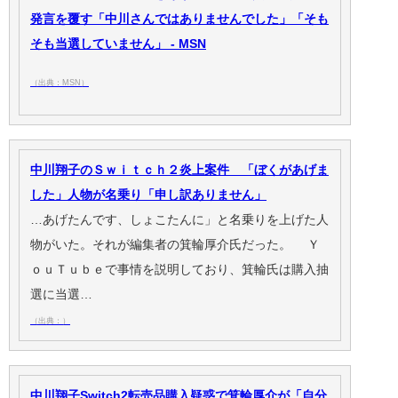
発言を覆す「中川さんではありませんでした」「そも
そも当選していません」 - MSN
（出典：MSN）
中川翔子のＳｗｉｔｃｈ２炎上案件 「ぼくがあげま
した」人物が名乗り「申し訳ありません」
…あげたんです、しょこたんに」と名乗りを上げた人
物がいた。それが編集者の箕輪厚介氏だった。 Ｙ
ｏｕＴｕｂｅで事情を説明しており、箕輪氏は購入抽
選に当選…
（出典：）
中川翔子Switch2転売品購入疑惑で箕輪厚介が「自分