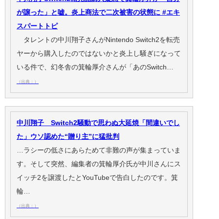
が譲った」と嘘。炎上商法で二次被害の状態に #エキ
スパートトピ
タレントの中川翔子さんがNintendo Switch2を転売
ヤーから購入したのではないかと炎上し騒ぎになって
いる件で、幻冬舎の箕輪厚介さんが「あのSwitch…
（出典：）
中川翔子 Switch2騒動で思わぬ大延焼「間違いでし
た」ウソ認めた“贈り主”に猛批判
…ラシーの低さにあらためて非難の声が集まっていま
す。そして突然、編集者の箕輪厚介氏が中川さんにス
イッチ2を譲渡したとYouTubeで告白したのです。箕
輪…
（出典：）