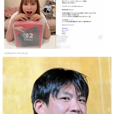
（出典 jprime.ismcdn.jp）