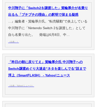
中川翔子に「Switch2を譲渡した」箕輪厚介が名乗り
出るも「プチプチの理由」の釈明で深まる疑惑
…』編集者・箕輪厚介氏。“転売騒動”で炎上している
中川翔子に「Nintendo Switch 2を譲渡した」として
自ら名乗り出た。 発端は6月8日、中…
（出典：）
「昨日の朝に戻りてえ」箕輪厚介氏 中川翔子への
Switch譲渡めぐり大迷走“ネタを楽しんでる”説まで
浮上（SmartFLASH） - Yahoo!ニュース
（出典：Yahoo!ニュース）