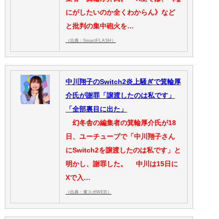
にがしたいのか全くわからん》など
と批判の集中砲火を…
（出典：SmartFLASH）
中川翔子のSwitch2炎上騒ぎで箕輪厚
介氏が謝罪「譲渡したのは私です」
「全部裏目に出た」
幻冬舎の編集者の箕輪厚介氏が18
日、ユーチューブで「中川翔子さん
にSwitch2を譲渡したのは私です」と
明かし、謝罪した。 中川は15日に
Xで入…
（出典：東スポWEB）