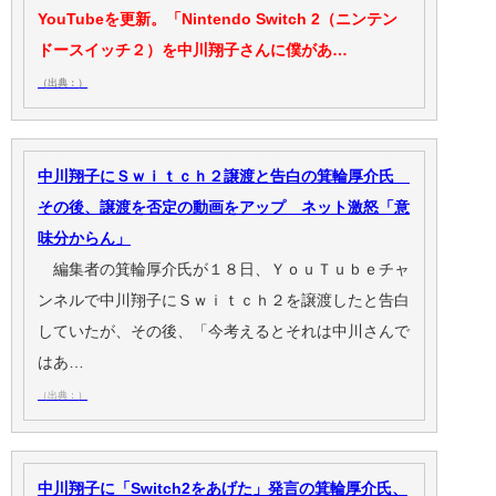
YouTubeを更新。「Nintendo Switch 2（ニンテン
ドースイッチ２）を中川翔子さんに僕があ…
（出典：）
中川翔子にＳｗｉｔｃｈ２譲渡と告白の箕輪厚介氏
その後、譲渡を否定の動画をアップ ネット激怒「意
味分からん」
編集者の箕輪厚介氏が１８日、ＹｏｕＴｕｂｅチャ
ンネルで中川翔子にＳｗｉｔｃｈ２を譲渡したと告白
していたが、その後、「今考えるとそれは中川さんで
はあ…
（出典：）
中川翔子に「Switch2をあげた」発言の箕輪厚介氏、