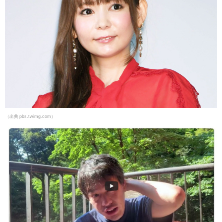
（出典 pbs.twimg.com）