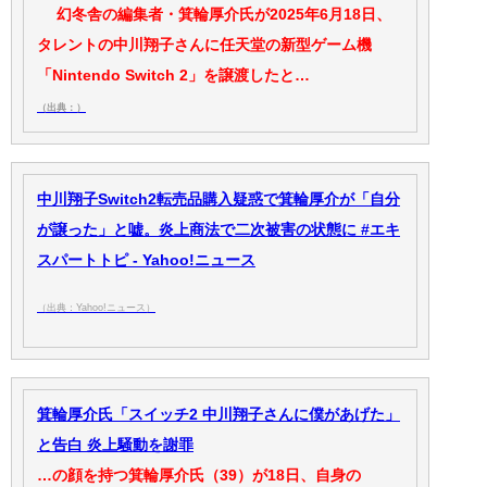
幻冬舎の編集者・箕輪厚介氏が2025年6月18日、
タレントの中川翔子さんに任天堂の新型ゲーム機
「Nintendo Switch 2」を譲渡したと…
（出典：）
中川翔子Switch2転売品購入疑惑で箕輪厚介が「自分
が譲った」と嘘。炎上商法で二次被害の状態に #エキ
スパートトピ - Yahoo!ニュース
（出典：Yahoo!ニュース）
箕輪厚介氏「スイッチ2 中川翔子さんに僕があげた」
と告白 炎上騒動を謝罪
…の顔を持つ箕輪厚介氏（39）が18日、自身の