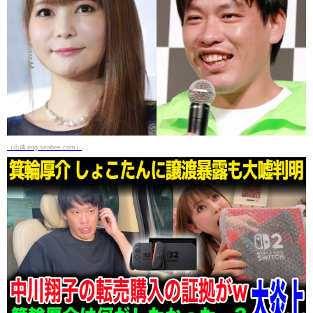
（出典 img.sirabee.com）