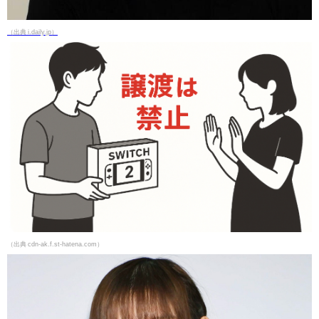
（出典 i.daily.jp）
（出典 cdn-ak.f.st-hatena.com）