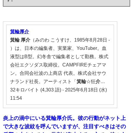
箕輪厚介
箕輪
厚介
（みのわ こうすけ、1985年8月28日 -
）は、日本の編集者、実業家、YouTuber。血
液型はB型。幻冬舎で編集者として勤務。株式
会社エクソダス取締役。CAMPFIREチェアマ
ン。合同会社波の上商店 代表。株式会社サウ
ナランド社長。アーティスト「
箕輪
☆狂
介
…
32キロバイト (4,303 語) - 2025年6月18日 (水)
11:54
炎上の渦中にいる箕輪厚介氏。彼の行動がネット上
で大きな波紋を呼んでいますが、注目すべきはその