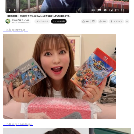
（出典 getnews.jp）
（出典 imgcp.aacdn.jp）