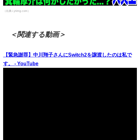
（出典 i.ytimg.com）
＜関連する動画＞
【緊急謝罪】中川翔子さんにSwitch2を譲渡したのは私で
す。 - YouTube