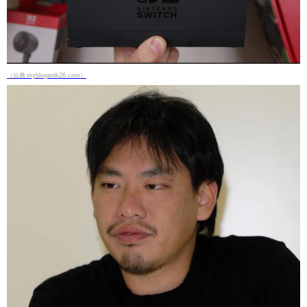
（出典 mybloganik26.com）