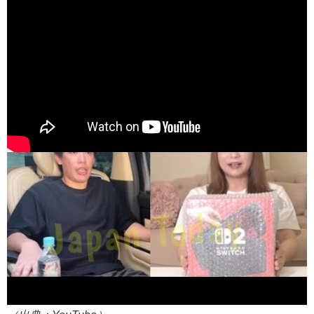
（出典 Youtube）
箕輪厚介氏、中川翔子への「Switch2」譲渡 実際は「あげ
ていなかった」と謝罪 「そもそもSwitch2も当選していま
せん」 - YouTube