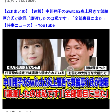
（出典：YouTube）
【2chまとめ】【速報】中川翔子のSwitch2炎上騒ぎで箕輪
厚介氏が謝罪「譲渡したのは私です」「全部裏目に出た」
【時事ニュース】 - YouTube