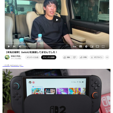
（出典 getnews.jp）