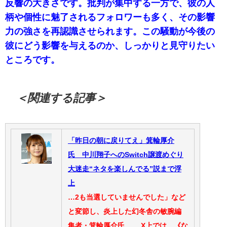
反響の大きさです。批判が集中する一方で、彼の人
柄や個性に魅了されるフォロワーも多く、その影響
力の強さを再認識させられます。この騒動が今後の
彼にどう影響を与えるのか、しっかりと見守りたい
ところです。
＜関連する記事＞
「昨日の朝に戻りてえ」箕輪厚介
氏 中川翔子へのSwitch譲渡めぐり
大迷走“ネタを楽しんでる”説まで浮
上
…2も当選していませんでした」など
と変節し、炎上した幻冬舎の敏腕編
集者・箕輪厚介氏。 X上では、《な