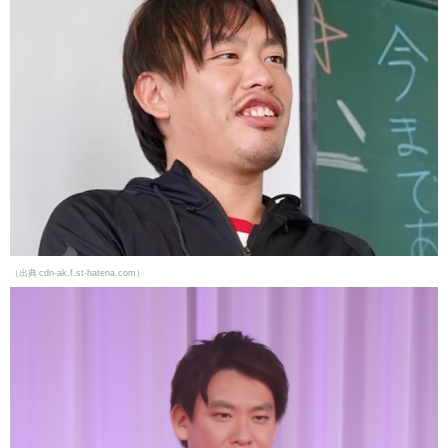
（出典 cdn-ak.f.st-hatena.com）