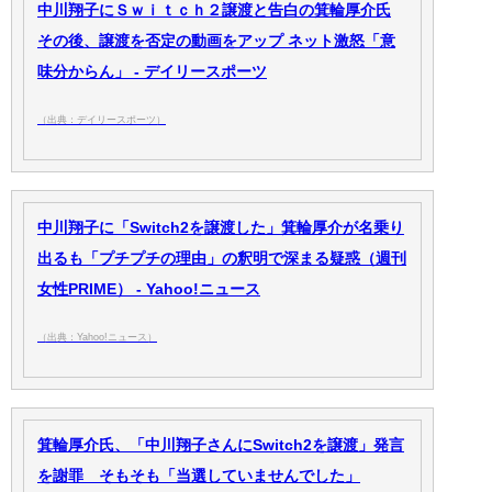
中川翔子にＳｗｉｔｃｈ２譲渡と告白の箕輪厚介氏
その後、譲渡を否定の動画をアップ ネット激怒「意
味分からん」 - デイリースポーツ
（出典：デイリースポーツ）
中川翔子に「Switch2を譲渡した」箕輪厚介が名乗り
出るも「プチプチの理由」の釈明で深まる疑惑（週刊
女性PRIME） - Yahoo!ニュース
（出典：Yahoo!ニュース）
箕輪厚介氏、「中川翔子さんにSwitch2を譲渡」発言
を謝罪 そもそも「当選していませんでした」