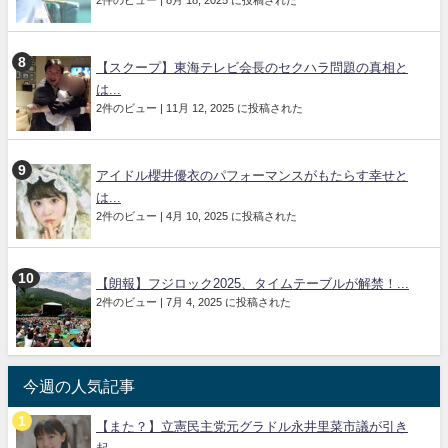
2件のビュー
|
8月 18, 2025 に投稿された
【スクープ】東海テレビ会長のセクハラ問題の真相と
は...
2件のビュー
|
11月 12, 2025 に投稿された
アイドル櫻井優衣のパフォーマンスがもたらす幸せと
は...
2件のビュー
|
4月 10, 2025 に投稿された
【朗報】フジロック2025、タイムテーブルが解禁！...
2件のビュー
|
7月 4, 2025 に投稿された
今週の人気記事
【また？】立憲民主党元グラドル永井里菜市議が引き