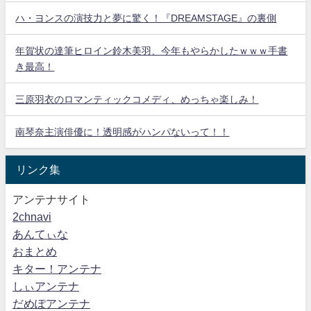
ハ・ヨンスの演技力と夢に驚く！『DREAMSTAGE』の裏側
年賀状の達筆ヒロイン鈴木美羽、今年もやらかしたｗｗｗ手書
き最高！
三原羽衣のロマンティックコメディ、めっちゃ楽しみ！
南琴奈主演俳優に！透明感がハンパないって！！
リンク集
アンテナサイト
2chnavi
あんてぃな
おまとめ
キター！アンテナ
しぃアンテナ
だめぽアンテナ