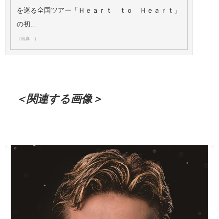
を巡る全国ツアー「Ｈｅａｒｔ ｔｏ Ｈｅａｒｔ」
の初…
（出典：）
＜関連する画像＞