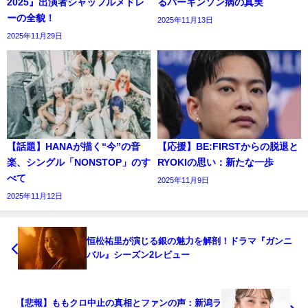
2025』出演者シャッフルメドレ
るパーキンソン病の真実
ーの全貌！
2025年11月13日
2025年11月29日
【話題】HANAが描く“今”の音
【応援】BE:FIRSTからの脱退と
楽、シングル「NONSTOP」のす
RYOKIの思い：新たな一歩
べて
2025年11月9日
2025年11月12日
恒松祐里が演じる銀の魅力を解剖！ドラマ『ガンニ
バル』シーズン2レビュー
【悲報】ももクロ中止の真相とファンの声：新潟ラ