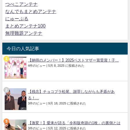
つべこアンテナ
なんでもまとめアンテナ
にゅーぷる
まとめアンテナ100
無理難題アンテナ
今日の人気記事
【納得のメンバー！】2025ベストマザー賞受賞！子...
4件のビュー
|
5月 8, 2025 に投稿された
【残念】チョコプラ松尾、謝罪しながらも矛盾があ
る！...
3件のビュー
|
9月 18, 2025 に投稿された
【激変！】愛来が語る「令和版奇跡の1枚」の裏側とは
3件のビュー
|
5月 12, 2025 に投稿された