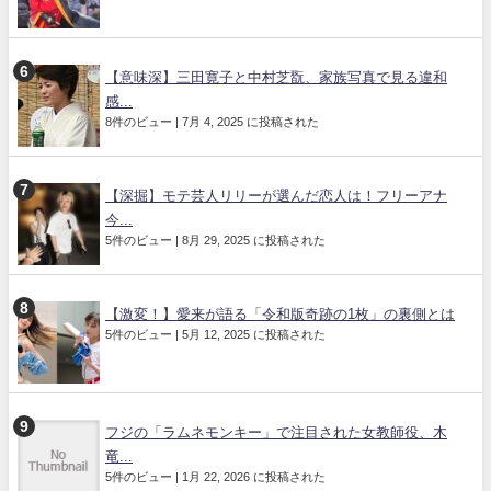
【意味深】三田寛子と中村芝翫、家族写真で見る違和
感...
8件のビュー
|
7月 4, 2025 に投稿された
【深掘】モテ芸人リリーが選んだ恋人は！フリーアナ
今...
5件のビュー
|
8月 29, 2025 に投稿された
【激変！】愛来が語る「令和版奇跡の1枚」の裏側とは
5件のビュー
|
5月 12, 2025 に投稿された
フジの「ラムネモンキー」で注目された女教師役、木
竜...
5件のビュー
|
1月 22, 2026 に投稿された