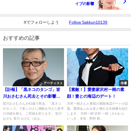
イブの影響
Xでフォローしよう
Follow Sakkun10139
おすすめの記事
アーティスト
俳優
【訃報】「黒ネコのタンゴ」皆
【素敵！】愛妻家沢村一樹の素
川おさむさん死去とその影響。
顔！妻との海辺のデート！
ご冥福をお祈りいたします。
皆川おさむさんが62歳で死去。「黒ネコ
沢村一樹さんと奥様の湘南海辺デートが話
のタンゴ」で多くの人に感動を与えた歌手
題。愛情あふれる姿と憧れる夫婦像を紹介
の功績を称え、ご冥福を祈ります。 皆川
します。 沢村一樹 沢村 一樹（さわむら
おさむ 皆川 おさむ（みな...
いっき、本名：野村 耕...