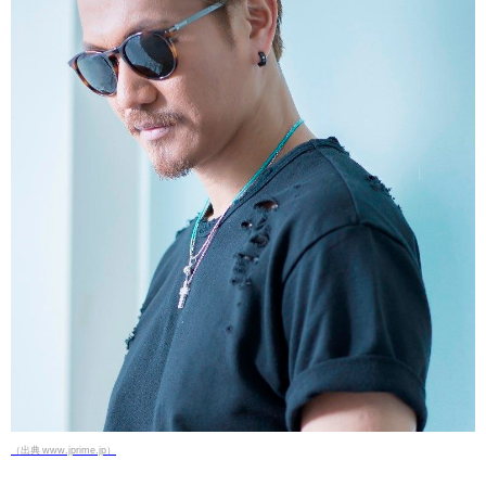
（出典 www.jprime.jp）