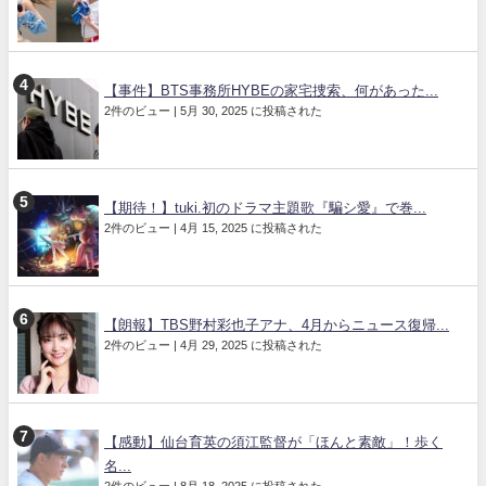
【事件】BTS事務所HYBEの家宅捜索、何があった...
2件のビュー
|
5月 30, 2025 に投稿された
【期待！】tuki.初のドラマ主題歌『騙シ愛』で巻...
2件のビュー
|
4月 15, 2025 に投稿された
【朗報】TBS野村彩也子アナ、4月からニュース復帰...
2件のビュー
|
4月 29, 2025 に投稿された
【感動】仙台育英の須江監督が「ほんと素敵」！歩く
名...