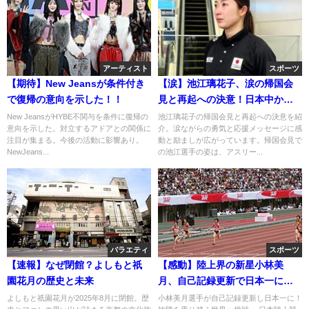
アーティスト
スポーツ
【期待】New Jeansが条件付き
【涙】池江璃花子、涙の帰国会
で復帰の意向を示した！！
見と再起への決意！日本中から
応援の声！！
New JeansがHYBE不関与を条件に復帰の
池江璃花子の帰国会見と再起への決意を紹
意向を示した。対立するアドアとの関係に
介。涙ながらの勇気と応援メッセージに感
注目が集まる。今後の活動に影響あり。
動と励ましが広がっています。帰国会見で
NewJeans...
の池江選手の姿は、アスリー...
バラエティ
スポーツ
【速報】なぜ閉館？よしもと祇
【感動】陸上界の新星小林美
園花月の歴史と未来
月、自己記録更新で日本一に！
次は世界へ
よしもと祇園花月が2025年8月に閉館。歴
小林美月選手が自己記録更新し日本一に！