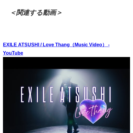
＜関連する動画＞
EXILE ATSUSHI / Love Thang（Music Video） -
YouTube