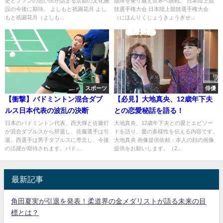
史とファンの思い出が詰まる京都の文化施
故障を乗り越え世界へ挑戦。 日本陸上競
設の今後に期待。 よしもと祇園花月 よし
技選手権大会 日本陸上競技選手権大会
もと祇園花月（よしも...
（にほんりくじょうきょうぎせ...
スポーツ
俳優
【衝撃】バドミントン混合ダブ
【必見】大地真央、12歳年下夫
ルス日本代表の波乱の決断
との恋愛秘話を語る！
日本のバドミントン代表、西大輝と佐藤灯
大地真央、12歳年下夫との愛とエピソー
が混合ダブルスから辞退し、佐藤選手は引
ドを語り、愛の多様性を伝える内容です。
退。西選手は男子ダブルスに専念し、今後
大地真央 画像提供依頼：本人の顔の画像
の活躍が期待されます。バド...
提供をお願いします。（2...
最新記事
角田夏実が引退を発表！柔道界の金メダリストが語る未来の目
標とは？