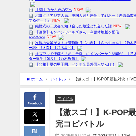
ホーム
アイドル
【激スゴ！】K-POP最強対決！IVE×T
アイドル
Facebook
【激スゴ！】K-POP最強対
post
完コピバトル
2025年9月27日
2025年11月12日