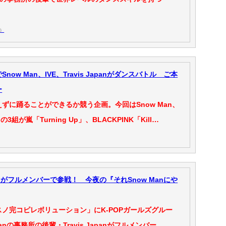
）
ow Man、IVE、Travis Japanがダンスバトル ご本
ー
ずに踊ることができるか競う企画。今回はSnow Man、
panの3組が嵐「Turning Up」、BLACKPINK「Kill…
Japanがフルメンバーで参戦！ 今夜の『それSnow Manにや
ノ完コピレボリューション」にK‐POPガールズグルー
Manの事務所の後輩・Travis Japanがフルメンバー…