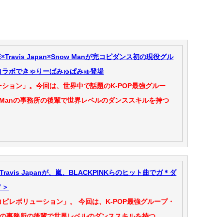
×Travis Japan×Snow Manが完コピダンス初の現役グル
コラボできゃりーぱみゅぱみゅ登場
ション」。今回は、世界中で話題のK-POP最強グルー
ow Manの事務所の後輩で世界レベルのダンススキルを持つ
、Travis Japanが、嵐、BLACKPINKらのヒット曲でガ＊ダ
ノ＞
ピレボリューション」。 今回は、K-POP最強グループ・
 Manの事務所の後輩で世界レベルのダンススキルを持つ