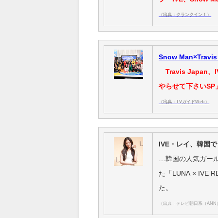
（出典：クランクイン！）
Snow Man×Tr
Travis Japa
やらせて下さいSP
（出典：TVガイドWeb）
IVE・レイ、韓国
…韓国の人気ガール
た「LUNA × I
た。
（出典：テレビ朝日系（ANN