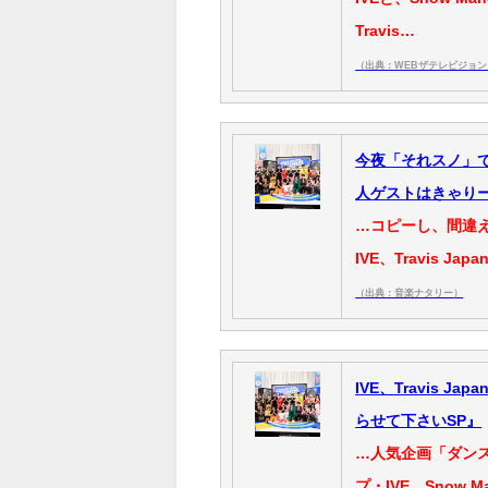
Travis…
（出典：WEBザテレビジョン
今夜「それスノ」でSn
人ゲストはきゃり
…コピーし、間違え
IVE、Travis Ja
（出典：音楽ナタリー）
IVE、Travis 
らせて下さいSP』
…人気企画「ダンス
プ・IVE、Snow 