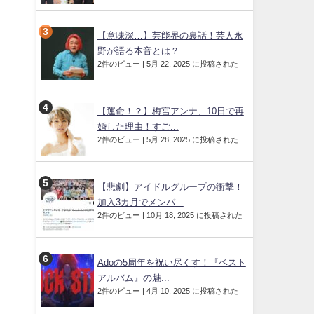
【意味深…】芸能界の裏話！芸人永
野が語る本音とは？
2件のビュー
|
5月 22, 2025 に投稿された
【運命！？】梅宮アンナ、10日で再
婚した理由！すご...
2件のビュー
|
5月 28, 2025 に投稿された
【悲劇】アイドルグループの衝撃！
加入3カ月でメンバ...
2件のビュー
|
10月 18, 2025 に投稿された
Adoの5周年を祝い尽くす！『ベスト
アルバム』の魅...
2件のビュー
|
4月 10, 2025 に投稿された