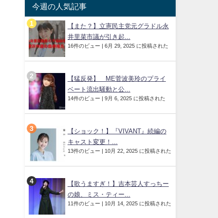
今週の人気記事
【また？】立憲民主党元グラドル永
井里菜市議が引き起...
16件のビュー
|
6月 29, 2025 に投稿された
【猛反発】≠ME菅波美玲のプライ
ベート流出騒動と公...
14件のビュー
|
9月 6, 2025 に投稿された
【ショック！】『VIVANT』続編の
キャスト変更！...
13件のビュー
|
10月 22, 2025 に投稿された
【歌うますぎ！】吉本芸人すっちー
の娘、ミス・ティー...
11件のビュー
|
10月 14, 2025 に投稿された