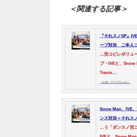
＜関連する記事＞
『それスノSP』IVE
ープ対決 ご本人
…完コピレボリュー
プ・IVEと、Sn
Travis…
（出典：TV LIFE web）
Snow Man、IVE
ンス対決＜それス
…う「ダンスノ完コ
IVEと、Snow