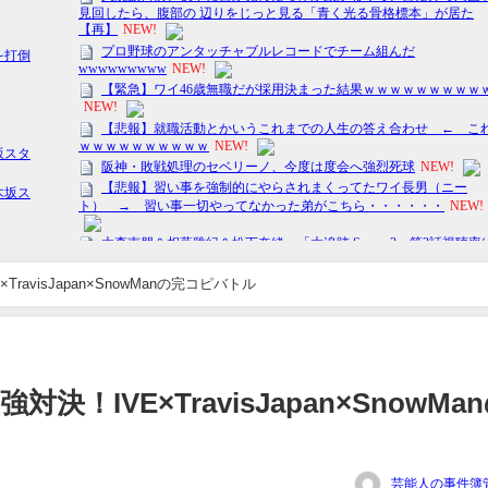
ravisJapan×SnowManの完コピバトル
決！IVE×TravisJapan×SnowMa
芸能人の事件簿