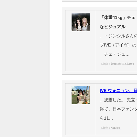
「体重41kg」チ
なビジュアル
…・ジンシルさん
プIVE（アイヴ）
チェ・ジュ…
（出典：朝鮮日報日本語版）
IVE ウォニョン
…披露した。 先立
得て、日本ファンダ
ら11…
（出典：Kstyle）