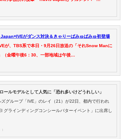
avis Japan×IVEがダンス対決＆きゃりーぱみゅぱみゅ初登場
n、IVEが、TBS系で本日・9月26日放送の「それSnow Manに
」（金曜午後6：30、一部地域は午後…
でロールモデルとして人気に「恐れ多いけどうれしい」
ズグループ「IVE」のレイ（21）が22日、都内で行われ
VE REI グラインディングコンシールバターイベント」に出席し
））