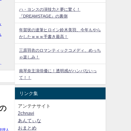
ハ・ヨンスの演技力と夢に驚く！
『DREAMSTAGE』の裏側
年賀状の達筆ヒロイン鈴木美羽、今年もやら
かしたｗｗｗ手書き最高！
三原羽衣のロマンティックコメディ、めっち
ゃ楽しみ！
南琴奈主演俳優に！透明感がハンパないっ
て！！
リンク集
アンテナサイト
nの
2chnavi
あんてぃな
おまとめ
管理人