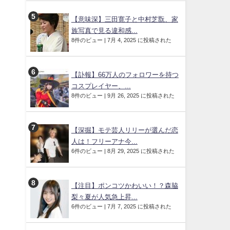
【意味深】三田寛子と中村芝翫、家
族写真で見る違和感...
8件のビュー
|
7月 4, 2025 に投稿された
【訃報】66万人のフォロワーを持つ
コスプレイヤー、...
8件のビュー
|
9月 26, 2025 に投稿された
【深掘】モテ芸人リリーが選んだ恋
人は！フリーアナ今...
6件のビュー
|
8月 29, 2025 に投稿された
【注目】ポンコツかわいい！？森脇
梨々夏が人気急上昇...
6件のビュー
|
7月 7, 2025 に投稿された