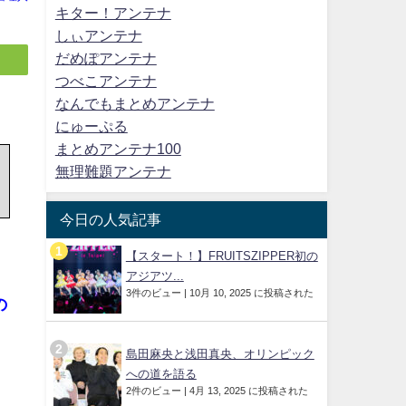
キター！アンテナ
しぃアンテナ
だめぽアンテナ
つべこアンテナ
なんでもまとめアンテナ
にゅーぷる
まとめアンテナ100
無理難題アンテナ
今日の人気記事
【スタート！】FRUITSZIPPER初の
アジアツ...
3件のビュー
|
10月 10, 2025 に投稿された
の
島田麻央と浅田真央、オリンピック
への道を語る
2件のビュー
|
4月 13, 2025 に投稿された