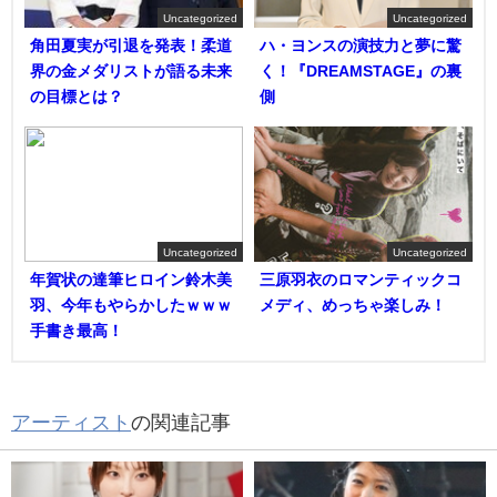
Uncategorized
Uncategorized
角田夏実が引退を発表！柔道
ハ・ヨンスの演技力と夢に驚
界の金メダリストが語る未来
く！『DREAMSTAGE』の裏
の目標とは？
側
Uncategorized
Uncategorized
年賀状の達筆ヒロイン鈴木美
三原羽衣のロマンティックコ
羽、今年もやらかしたｗｗｗ
メディ、めっちゃ楽しみ！
手書き最高！
アーティスト
の関連記事