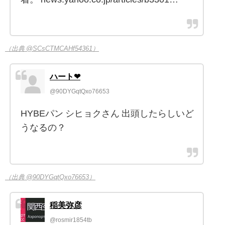
（出典 @SCsCTMCAHf54361）
ハート❤︎
@90DYGqtQxo76653
HYBEパン シヒョクさん 出頭したらしいど
うなるの？
（出典 @90DYGqtQxo76653）
稲美弥彦
@rosmir1854tb