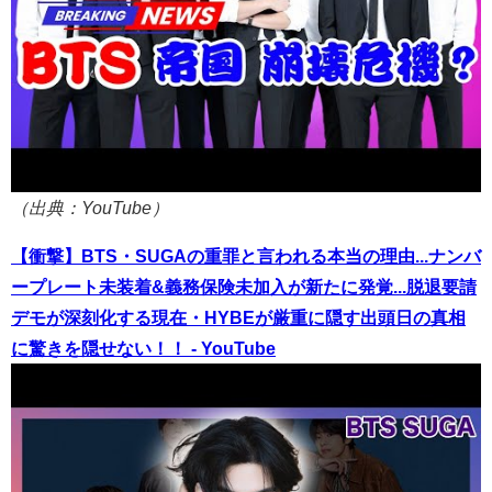
（出典：YouTube）
【衝撃】BTS・SUGAの重罪と言われる本当の理由...ナンバ
ープレート未装着&義務保険未加入が新たに発覚...脱退要請
デモが深刻化する現在・HYBEが厳重に隠す出頭日の真相
に驚きを隠せない！！ - YouTube