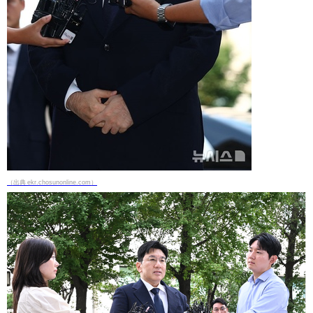
（出典 ekr.chosunonline.com）