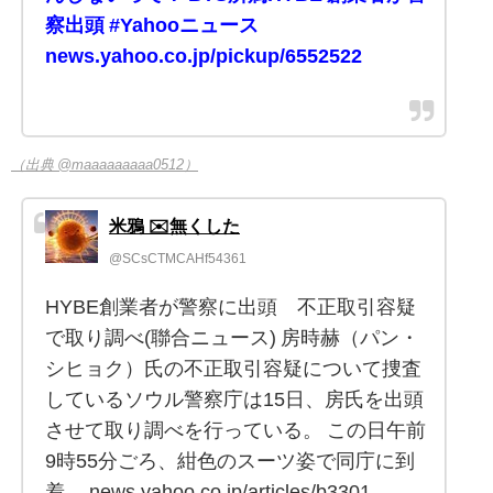
察出頭 #Yahooニュース
news.yahoo.co.jp/pickup/6552522
（出典 @maaaaaaaaa0512）
米鴉 ✉️無くした
@SCsCTMCAHf54361
HYBE創業者が警察に出頭 不正取引容疑
で取り調べ(聯合ニュース) 房時赫（パン・
シヒョク）氏の不正取引容疑について捜査
しているソウル警察庁は15日、房氏を出頭
させて取り調べを行っている。 この日午前
9時55分ごろ、紺色のスーツ姿で同庁に到
着。 news.yahoo.co.jp/articles/b3301…