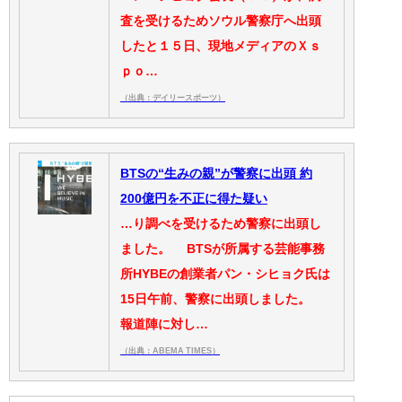
査を受けるためソウル警察庁へ出頭
したと１５日、現地メディアのＸｓ
ｐｏ…
（出典：デイリースポーツ）
BTSの“生みの親”が警察に出頭 約
200億円を不正に得た疑い
…り調べを受けるため警察に出頭し
ました。 BTSが所属する芸能事務
所HYBEの創業者パン・シヒョク氏は
15日午前、警察に出頭しました。
報道陣に対し…
（出典：ABEMA TIMES）