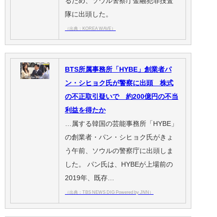
るため、ソウル警察庁金融犯罪捜査
隊に出頭した。
（出典：KOREA WAVE）
BTS所属事務所「HYBE」創業者パ
ン・シヒョク氏が警察に出頭 株式
の不正取引疑いで 約200億円の不当
利益を得たか
…属する韓国の芸能事務所「HYBE」
の創業者・パン・シヒョク氏がきょ
う午前、ソウルの警察庁に出頭しま
した。 パン氏は、HYBEが上場前の
2019年、既存…
（出典：TBS NEWS DIG Powered by JNN）