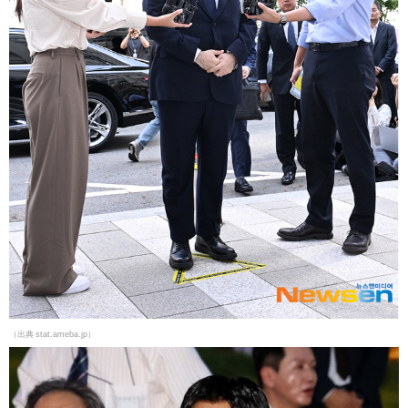
（出典 stat.ameba.jp）