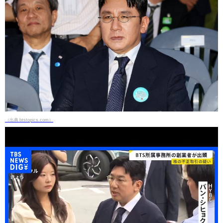
（出典 btstopics.com）