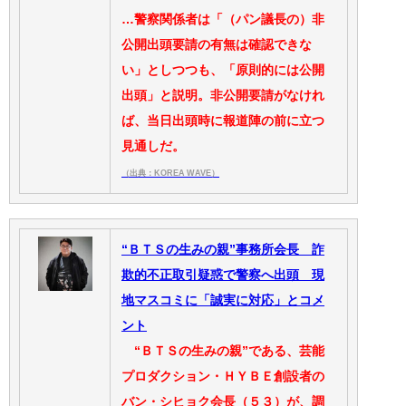
…警察関係者は「（パン議長の）非
公開出頭要請の有無は確認できな
い」としつつも、「原則的には公開
出頭」と説明。非公開要請がなけれ
ば、当日出頭時に報道陣の前に立つ
見通しだ。
（出典：KOREA WAVE）
“ＢＴＳの生みの親”事務所会長 詐
欺的不正取引疑惑で警察へ出頭 現
地マスコミに「誠実に対応」とコメ
ント
“ＢＴＳの生みの親”である、芸能
プロダクション・ＨＹＢＥ創設者の
バン・シヒョク会長（５３）が、調