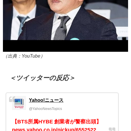
（出典：YouTube）
＜ツイッターの反応＞
Yahoo!ニュース
@YahooNewsTopics
【BTS所属HYBE 創業者が警察出頭】
news.yahoo.co.jp/pickup/6552522