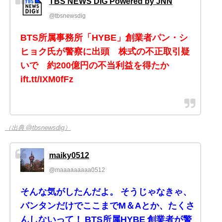
TBS NEWS DIG Powered by JNN
@tbsnewsdig
BTS所属事務所「HYBE」創業者パン・シ
ヒョク氏が警察に出頭 株式の不正取引疑
いで 約200億円の不当利益を得たか
ift.tt/IXM0fFz
（出典 @tbsnewsdig）
maiky0512
@maaaaaaaaa0512
そんな気がしたんだよ。 そうじゃなきゃ、
バンタンだけでここまでM＆Aとか、たくさ
んしないって！ BTS所属HYBE 創業者が警