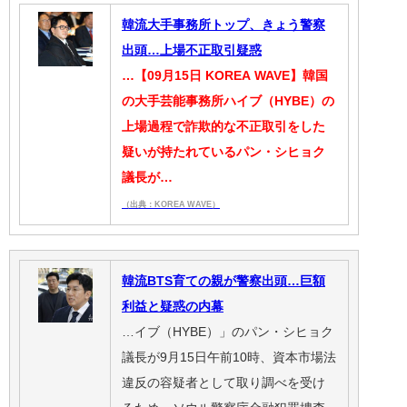
韓流大手事務所トップ、きょう警察
出頭…上場不正取引疑惑
…【09月15日 KOREA WAVE】韓国
の大手芸能事務所ハイブ（HYBE）の
上場過程で詐欺的な不正取引をした
疑いが持たれているパン・シヒョク
議長が…
（出典：KOREA WAVE）
韓流BTS育ての親が警察出頭…巨額
利益と疑惑の内幕
…イブ（HYBE）」のパン・シヒョク
議長が9月15日午前10時、資本市場法
違反の容疑者として取り調べを受け