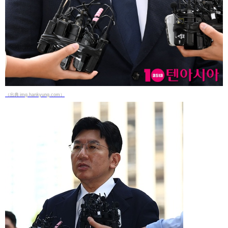
（出典 img.hankyung.com）