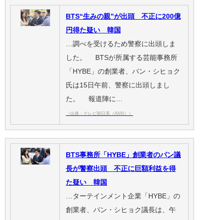
BTS“生みの親”が出頭 不正に200億
円得た疑い 韓国
…調べを受けるため警察に出頭しま
した。 BTSが所属する芸能事務所
「HYBE」の創業者、パン・シヒョク
氏は15日午前、警察に出頭しまし
た。 報道陣に…
（出典：テレビ朝日系（ANN））
BTS事務所「HYBE」創業者のパン議
長が警察出頭 不正に巨額利益を得
た疑い 韓国
…ターテインメント企業「HYBE」の
創業者、パン・シヒョク議長は、午