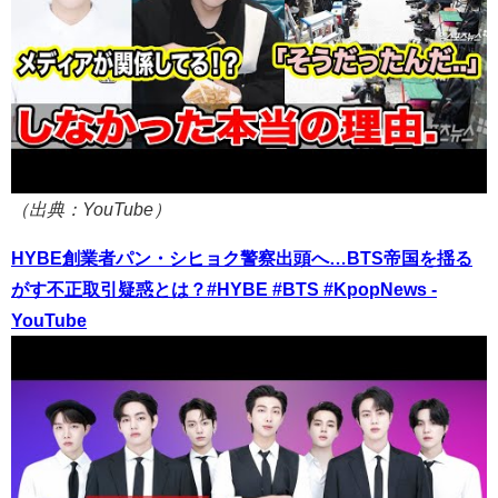
（出典：YouTube）
HYBE創業者パン・シヒョク警察出頭へ…BTS帝国を揺る
がす不正取引疑惑とは？#HYBE #BTS #KpopNews -
YouTube