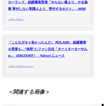
ローランド、紺綬褒章受章「やらない善より、やる偽
善 寄付しない常識人より、寄付するホスト」 - MSN
（出典：MSN）
「こんなガタイ良かったんだ」 ROLAND、紺綬褒章
を受章も…“体型”にファン注目「ターミネーターやん
w」（ENCOUNT） - Yahoo!ニュース
（出典：Yahoo!ニュース）
＜関連する画像＞