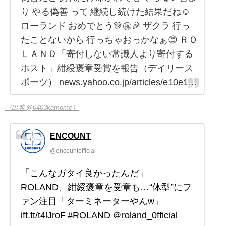
り やる偽善 って 継続し続けた結果だね☺️
ローランド おめでとう🎊㊗️🎉 ザクラ 行っ
たことないから 行っちゃおっかなぁ😍 ＲＯ
ＬＡＮＤ「寄付しない常識人より寄付する
ホスト」紺綬褒章受賞を報告（デイリース
ポーツ） news.yahoo.co.jp/articles/e10e1…
（出典 @0403kamome）
ENCOUNT
@encountofficial
「こんなガタイ良かったんだ」
ROLAND、紺綬褒章を受章も…“体型”にフ
ァン注目「ターミネーターやんw」
ift.tt/t4lJroF #ROLAND ＠roland_0fficial