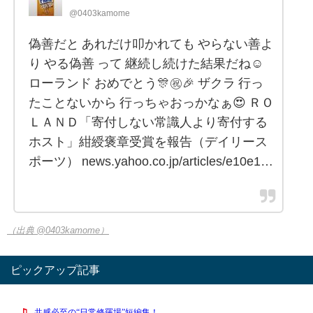
@0403kamome
偽善だと あれだけ叩かれても やらない善よ
り やる偽善 って 継続し続けた結果だね☺️
ローランド おめでとう🎊㊗️🎉 ザクラ 行っ
たことないから 行っちゃおっかなぁ😍 ＲＯ
ＬＡＮＤ「寄付しない常識人より寄付する
ホスト」紺綬褒章受賞を報告（デイリース
ポーツ） news.yahoo.co.jp/articles/e10e1…
（出典 @0403kamome）
ピックアップ記事