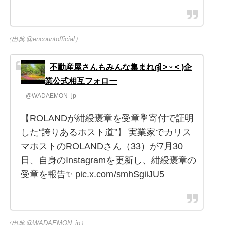
（出典 @encountofficial）
不動産屋さんもみんな集まれദ്ദി ˃ ᵕ ˂ )企
業公式相互フォロー
@WADAEMON_jp
【ROLANDが紺綬褒章を受章💐寄付で証明
した“誇りあるホスト道”】 実業家でカリス
マホストのROLANDさん（33）が7月30
日、自身のInstagramを更新し、紺綬褒章の
受章を報告✨ pic.x.com/smhSgiiJU5
（出典 @WADAEMON_jp）