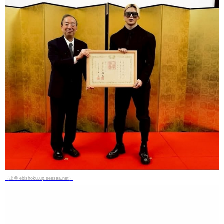
（出典 ebishoku.up.seesaa.net）