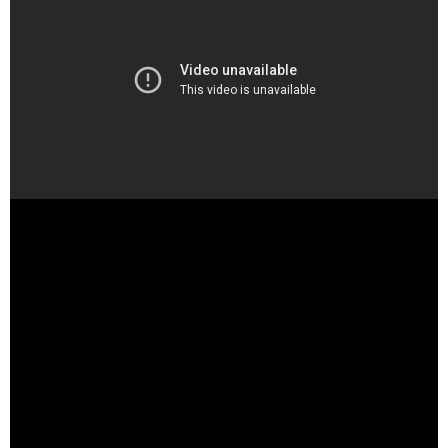
（出典 Youtube）
ROLAND、紺綬褒章受章！「寄付するホスト」の誇りと信
念に称賛の声 - YouTube