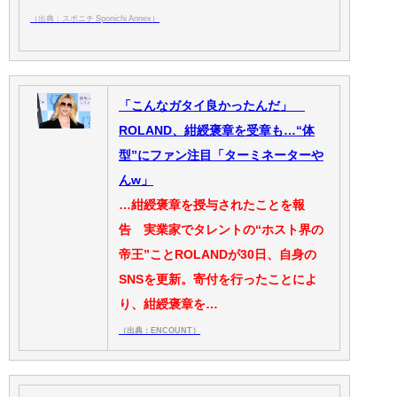
（出典：スポニチ Sponichi Annex）
「こんなガタイ良かったんだ」
ROLAND、紺綬褒章を受章も…“体
型”にファン注目「ターミネーターや
んw」
…紺綬褒章を授与されたことを報
告 実業家でタレントの“ホスト界の
帝王”ことROLANDが30日、自身の
SNSを更新。寄付を行ったことによ
り、紺綬褒章を…
（出典：ENCOUNT）