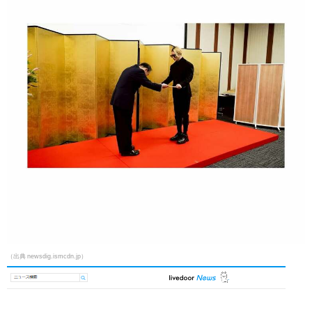
（出典 newsdig.ismcdn.jp）