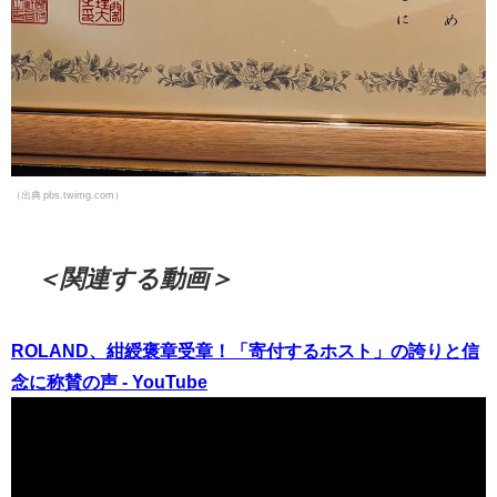
（出典 pbs.twimg.com）
＜関連する動画＞
ROLAND、紺綬褒章受章！「寄付するホスト」の誇りと信
念に称賛の声 - YouTube