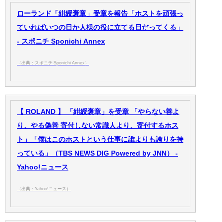
ローランド「紺綬褒章」受章を報告「ホストを頑張っ
ていればいつの日か人様の役に立てる日だってくる」
- スポニチ Sponichi Annex
（出典：スポニチ Sponichi Annex）
【 ROLAND 】 「紺綬褒章」を受章 「やらない善よ
り、やる偽善 寄付しない常識人より、寄付するホス
ト」「僕はこのホストという仕事に誰よりも誇りを持
っている」（TBS NEWS DIG Powered by JNN） -
Yahoo!ニュース
（出典：Yahoo!ニュース）