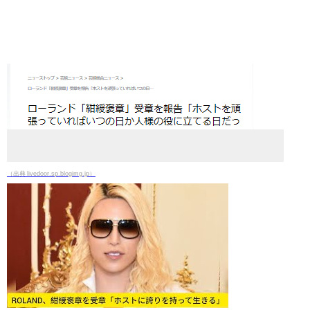
（出典 livedoor.sp.blogimg.jp）