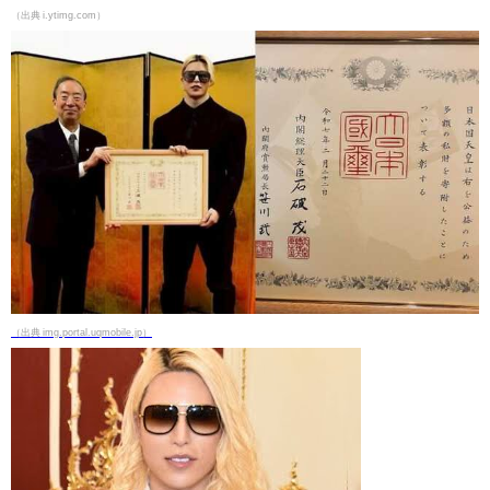
（出典 i.ytimg.com）
（出典 img.portal.uqmobile.jp）